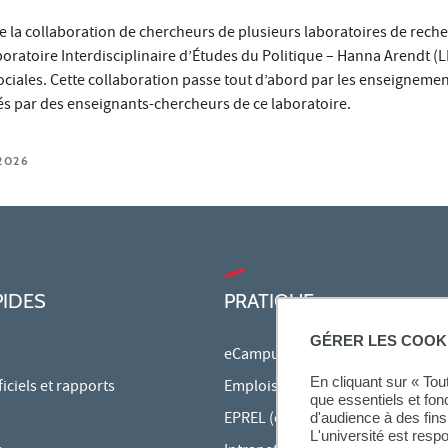
e la collaboration de chercheurs de plusieurs laboratoires de rech
ratoire Interdisciplinaire d’Études du Politique – Hanna Arendt (L
ociales. Cette collaboration passe tout d’abord par les enseigneme
és par des enseignants-chercheurs de ce laboratoire.
2026
PIDES
PRATIQUE
GÉRER LES COOK
eCampus
En cliquant sur « To
ciels et rapports
Emplois du temps en ligne
que essentiels et fon
EPREL (cours en ligne)
d'audience à des fins 
L'université est resp