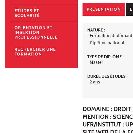
PRÉSENTATION
E
ÉTUDES ET
SCOLARITÉ
ORIENTATION ET
NATURE :
INSERTION
Formation diplômant
PROFESSIONNELLE
Diplôme national
RECHERCHER UNE
FORMATION
TYPE DE DIPLÔME :
Master
DURÉE DES ÉTUDES :
2 ans
DOMAINE : DROIT 
MENTION : SCIENC
UFR/INSTITUT :
UP
SITE WEB DE LA 