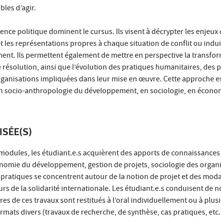
ibles d’agir.
nce politique dominent le cursus. Ils visent à décrypter les enjeux 
 les représentations propres à chaque situation de conflit ou indui
ent. Ils permettent également de mettre en perspective la transfo
e résolution, ainsi que l’évolution des pratiques humanitaires, des 
ganisations impliquées dans leur mise en œuvre. Cette approche e
n socio-anthropologie du développement, en sociologie, en économ
ISÉE(S)
 modules, les étudiant.e.s acquièrent des apports de connaissances
onomie du développement, gestion de projets, sociologie des organi
pratiques se concentrent autour de la notion de projet et des moda
rs de la solidarité internationale. Les étudiant.e.s conduisent de
s de ces travaux sont restitués à l’oral individuellement ou à plus
rmats divers (travaux de recherche, de synthèse, cas pratiques, etc.