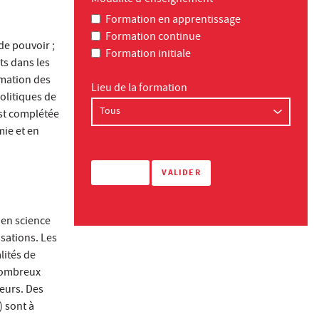
Modalité d'enseignement
Formation en apprentissage
Formation continue
de pouvoir ;
Formation initiale
ts dans les
rmation des
Lieu de la formation
politiques de
st complétée
ie et en
 en science
sations. Les
lités de
 nombreux
ieurs. Des
) sont à