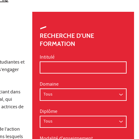
RECHERCHE D'UNE
FORMATION
Intitulé
tudiantes et
 s’engager
Domaine
ciant dans
l, qui
 actrices de
Diplôme
e l’action
ns lesquels