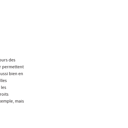
cours des
ur permettent
aussi bien en
lles
 les
roits
exemple, mais