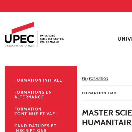
Aller au contenu
Navigation
Accès directs
Recherche
Navigation secondaire
UNIV
FR
›
FORMATION
FORMATION INITIALE
FORMATIONS EN
FORMATION LMD
ALTERNANCE
FORMATION
MASTER SCI
CONTINUE ET VAE
HUMANITAIR
CANDIDATURES ET
INSCRIPTIONS