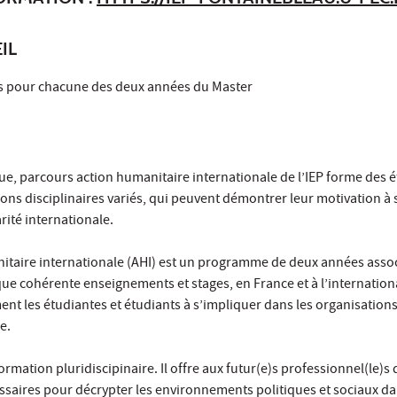
IL
ts pour chacune des deux années du Master
ue, parcours action humanitaire internationale de l’IEP forme des é
zons disciplinaires variés, qui peuvent démontrer leur motivation à
arité internationale.
itaire internationale (AHI) est un programme de deux années asso
 cohérente enseignements et stages, en France et à l’internationa
nt les étudiantes et étudiants à s’impliquer dans les organisations
le.
mation pluridiscipinaire. Il offre aux futur(e)s professionnel(le)s d
ssaires pour décrypter les environnements politiques et sociaux da