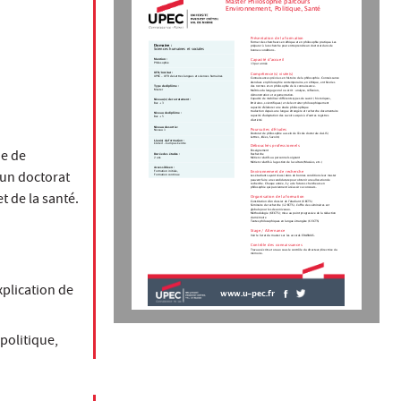
Master Philosophie parcours
Environnement, Politique, Santé
Présentation de la formation
Former des chercheurs en éthique et en philosophie pratique. Les
Domaine :
préparer à la recherche pour entreprendre un doctorat dans de
Sciences humaines et sociales
bonnes conditions.
Capacité d'accueil
Mention :
Philosophie
13 par année
UFR/Institut :
Compétence(s) visée(s)
UPEC - UFR de Lettres langues et sciences humaines
Connaissances précises en histoire de la philosophie. Connaissance
étendues en philosophie contemporaine, en éthique, en théories
Type de diplôme :
des normes et en philosophie de la connaissance.
Master
Maîtrise du langage oral ou écrit : analyse, réflexion,
démonstration et argumentation.
Capacité de mobiliser différents types de savoir ( historiques,
Niveau(x) de recrutement :
littéraires, scientifiques) et de les traiter philosophiquement
Bac + 3
capacité d'élaborer une étude philosophique
traduction depuis une langue étrangère et recherche documentaire
Niveau de diplôme :
capacité d'adaptation des savoirs acquis à d'autres registres
Bac + 5
d'activité
Niveau de sortie :
Poursuites d'études
Niveau 1
Doctorat de philosophie au sein de l'école doctorale du LIS (
Lettres, Idées, Savoirs)
Lieu(x) de formation :
Créteil - Campus Centre
Débouchés professionnels
ie de
Enseignement
Durée des études :
Recherche
2 ans
Métiers relatifs au personnel soignant
Métiers relatifs à la gestion de la culture (Musées, etc.)
Accessible en :
 un doctorat
Formation initiale,
Environnement de recherche
Formation continue
Les étudiants ayant réussi dans de bonnes conditions leur master
peuvent faire une candidature pour obtenir une allocation de
recherche. Chaque année, il y a de futures chercheurs en
philosophie qui parviennent à réussir ce concours.
 de la santé.
Organisation de la formation
Constitution d'un dossier de l'étudiant (6 ECTS)
Séminaire de recherche (12 ECTS). L'offre des séminaires est
globale pour les deux niveaux.
Méthodologie (6 ECTS); mise au point progressive de la rédaction
du mémoire
Textes philosophiques en langue étrangère (6 ECTS)
Stage / Alternance
Voir le livret du master sur les accords ERASMUS.
Contrôle des connaissances
Travaux écrits et oraux sous le contrôle du directeur/directrice du
mémoire.
xplication de
www.u-pec.fr
politique,