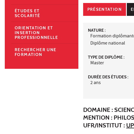
PRÉSENTATION
E
ÉTUDES ET
SCOLARITÉ
ORIENTATION ET
NATURE :
INSERTION
Formation diplômant
PROFESSIONNELLE
Diplôme national
RECHERCHER UNE
FORMATION
TYPE DE DIPLÔME :
Master
DURÉE DES ÉTUDES :
2 ans
DOMAINE : SCIEN
MENTION : PHILO
UFR/INSTITUT :
UP