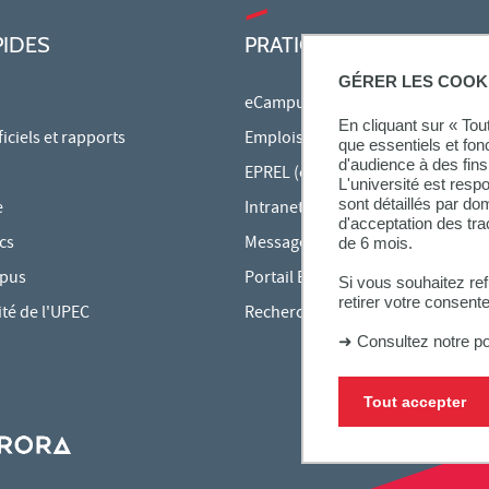
PIDES
PRATIQUE
GÉRER LES COOK
eCampus
En cliquant sur « To
ciels et rapports
Emplois du temps en ligne
que essentiels et fon
d'audience à des fins 
EPREL (cours en ligne)
L'université est resp
sont détaillés par d
e
Intranet des personnels
d'acceptation des tr
cs
Messagerie étudiante
de 6 mois.
mpus
Portail Bu Athéna
Si vous souhaitez re
retirer votre consent
ité de l'UPEC
Rechercher une formation
➜
Consultez notre po
Tout accepter