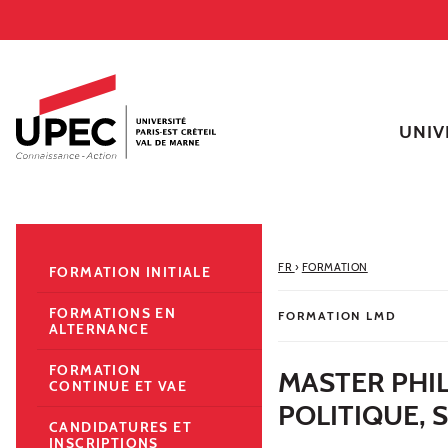
Aller au contenu
Navigation
Accès directs
Recherche
Navigation secondaire
UNIV
FR
›
FORMATION
FORMATION INITIALE
FORMATIONS EN
FORMATION LMD
ALTERNANCE
FORMATION
MASTER PHI
CONTINUE ET VAE
POLITIQUE, 
CANDIDATURES ET
INSCRIPTIONS