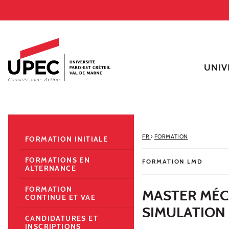
Aller au contenu
Navigation
Accès directs
Recherche
Navigation secondaire
UNIV
FR
›
FORMATION
FORMATION INITIALE
FORMATIONS EN
FORMATION LMD
ALTERNANCE
FORMATION
MASTER MÉC
CONTINUE ET VAE
SIMULATION 
CANDIDATURES ET
INSCRIPTIONS