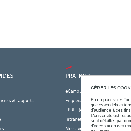
PIDES
PRATIQUE
GÉRER LES COOK
eCampus
En cliquant sur « To
ciels et rapports
Emplois du temps en ligne
que essentiels et fon
EPREL (cours en ligne)
d'audience à des fins 
L'université est resp
e
Intranet des personnels
sont détaillés par d
d'acceptation des tr
cs
Messagerie étudiante