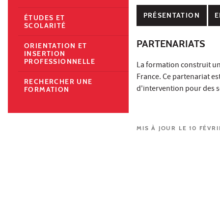
PRÉSENTATION
E
ÉTUDES ET
SCOLARITÉ
PARTENARIATS
ORIENTATION ET
INSERTION
PROFESSIONNELLE
La formation construit un
France. Ce partenariat est
RECHERCHER UNE
d'intervention pour des s
FORMATION
MIS À JOUR LE 10 FÉVR