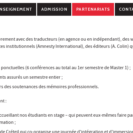
NSEIGNEMENT
ADMISSION
PARTENARIATS
CONT
lièrement avec des traducteurs (en agence ou en indépendant), des 
es institutionnels (Amnesty International), des éditeurs (A. Colin) q
ponctuelles (6 conférences au total au 1er semestre de Master 1) ;
ts assurés un semestre entier ;
ors des soutenances des mémoires professionnels.
nt :
ccueillant nos étudiants en stage – qui peuvent eux-mêmes faire pa
rmation ;
de Créteil qui co-organise une journée d'intégration et d'immersio