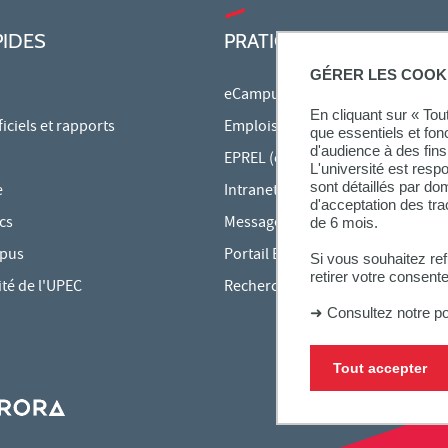
PIDES
PRATIQUE
GÉRER LES COOK
eCampus
En cliquant sur « To
ciels et rapports
Emplois du temps en ligne
que essentiels et fon
d'audience à des fins 
EPREL (cours en ligne)
L'université est resp
sont détaillés par d
e
Intranet des personnels
d'acceptation des tr
cs
Messagerie étudiante
de 6 mois.
mpus
Portail Bu Athéna
Si vous souhaitez re
retirer votre consent
ité de l'UPEC
Rechercher une formation
➜
Consultez notre po
Tout accepter