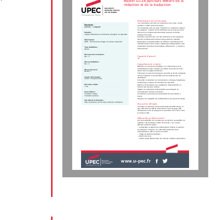
Master LLCER parcours Métiers de la
rédaction et de la traduction
Présentation de la formation
1) La valorisation de l’écrit (sur imprimé ou sur écran), comme
Domaine :
produit et comme activité raisonnée ;
Lettres - Langues
2) L'articulation entre les pôles "rédaction" et "traduction" (anglais
ou espagnol) – lesquels seront imbriqués tout au long du cursus,
Mention :
tant pour les connaissances théoriques que pour les tâches
Langues littératures et civilisations étrangères et régionales
pratiques d’écriture.
Ce master entend former, non des techniciens ni des ingénieurs,
mais des professionnels de haut niveau, dotés de capacités
UFR/Institut :
linguistiques et rédactionnelles, de réflexion, de méthode et de
UPEC - UFR de Lettres langues et sciences humaines
réactivité devant l’écrit, toutes compétences indispensables à une
organisation qui entend communiquer efficacement – y compris à
Type de diplôme :
l’international.
Master
Niveau(x) de recrutement :
Capacité d'accueil
Bac + 3
10
Niveau de diplôme :
Compétence(s) visée(s)
Bac + 5
Mobiliser ses ressources techniques, ses connaissances et sa
sensibilité pour traiter, traduire et produire des textes de toute
Niveau de sortie :
nature dans les langues maîtrisées.
Niveau 1
Transposer un texte d’une langue à une autre en tenant compte du
niveau d’exigence et de spécialité tant de l’émetteur que du
Lieu(x) de formation :
destinataire.
Créteil - Campus Centre
Consolider et actualiser ses connaissances en langue, linguistique,
terminologie, et culture des domaines de spécialité.
Durée des études :
Renforcer et développer ses compétences rédactionnelles en
2 ans
fonction des missions confiées.
Adapter ses techniques rédactionnelles aux stratégies de
communication internes et externes.
Accessible en :
Formation initiale,
Se conformer aux normes de présentation des documents à
Formation continue
fournir.
Respecter les impératifs de confidentialité et de respect des délais
Site web de la formation :
http://textopol.u-pec.fr/mpro-redaction-traduction/
Poursuites d'études
Ce master est destiné à une insertion professionnelle directe, ce
que confirment les chiffres d'insertion à l'issue du stage (40%
d'embauches en fin de stage pour la promotion 2013-2014, dont
la moitié en CDI)
Débouchés professionnels
Les futurs diplômés de ce master pro seront donc susceptibles de
répondre à de nombreuses offres du marché, c’est-à-dire à
plusieurs profils de postes :
-  responsable ou adjoint de communication (interne ou externe)
en entreprise, en agence, en collectivité territoriale, dans
l’administration, dans le secteur associatif ;
-  chargé de relations publiques ;
- attaché de presse ;
-  chef de projet éditorial dans des maisons d’édition (spécialisées,
www.u-pec.fr