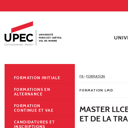
Aller au contenu
Navigation
Accès directs
Recherche
Navigation secondaire
UNIV
FR
›
FORMATION
FORMATION INITIALE
FORMATIONS EN
FORMATION LMD
ALTERNANCE
FORMATION
MASTER LLC
CONTINUE ET VAE
ET DE LA TR
CANDIDATURES ET
INSCRIPTIONS