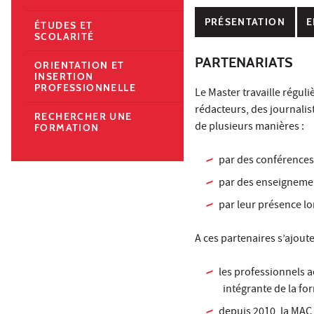
PRÉSENTATION
E
ÉTUDES ET
SCOLARITÉ
PARTENARIATS
ORIENTATION ET
INSERTION
PROFESSIONNELLE
Le Master travaille régu
rédacteurs, des journalist
RECHERCHER UNE
de plusieurs manières :
FORMATION
par des conférences 
par des enseignemen
par leur présence l
A ces partenaires s’ajoute
les professionnels a
intégrante de la fo
depuis 2010, la MAC 