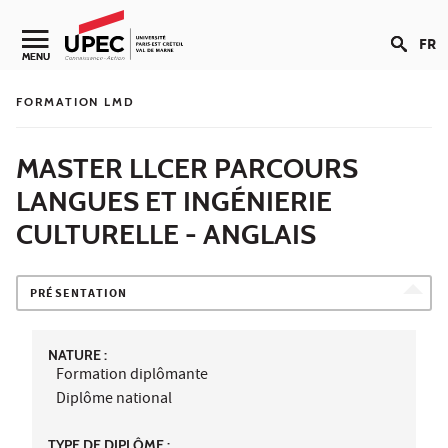
Aller au contenu
FR
Navigation secondaire
MENU
FORMATION LMD
MASTER LLCER PARCOURS
LANGUES ET INGÉNIERIE
CULTURELLE - ANGLAIS
PRÉSENTATION
NATURE :
Formation diplômante
Diplôme national
TYPE DE DIPLÔME :