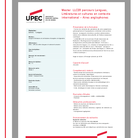
Master  LLCER parcours Langues,
Littératures et cultures en contexte
international - Aires anglophones
Présentation de la formation
- Former à la recherche des spécialistes des aires anglophones,
Domaine :
germanophones et hispanophones se destinant à des carrières
Lettres - Langues
diverses : enseignants, chercheurs, carrières administratives,
métiers de la médiation interculturelle, de l’édition (notamment
Mention :
numérique).
Langues littératures et civilisations étrangères et régionales
- Le MASTER LLCCI est inscrit dans l’Ecole Universitaire de
Recherche « Plurilinguisme et Francophonie ». Il inclut
enseignements orientés professionnellement : FLE (cours «
UFR/Institut :
UPEC - UFR de Lettres langues et sciences humaines
interculturel et langues » et « initiation à l’enseignement du FLE ») ;
médiation interculturelle (cf. cours « Patrimoine : concepts et
pratiques » et « conception de réseaux plurilingues ») ; Métiers de
Type de diplôme :
l’écrit avec des Conférences de professionnels de l’écrit et un cours
Master
« Edition numérique ».
Niveau(x) de recrutement :
Stages et séjours à l'étranger valorisés par ECTS
Bac + 3
Niveau de diplôme :
Capacité d'accueil
Bac + 5
20 en M1
Niveau de sortie :
Niveau 1
Compétence(s) visée(s)
- Renforcement des connaissances disciplinaires (littérature,
Lieu(x) de formation :
culture et civilisation, linguistique)
Créteil - Campus Centre
- Acquisition des techniques d’expression et de communication
écrite et orale dans la langue de spécialité (et en français)
- Amélioration des aptitudes rédactionnelles
Durée des études :
- Maitrise des méthodes d’analyse et de méthodologie de la
2 ans
recherche documentaire
- Maîtrise des outils informatiques et formats numériques
Accessible en :
- Créer, developper et mener à bien un projet personnel.
Formation initiale,
Formation continue
Poursuites d'études
- Concours d'enseignement : CAPES + AGREGATION
- Doctorat
Débouchés professionnels
- Métiers du tourisme, de l’édition et du livre
- Métiers de la traduction
- Métiers de la recherche (chercheur, ingénieur de recherche ou
d'études)
- Enseignement (agrégation)
Environnement de recherche
Equipe de recherche
Le Master est adossé à l'EA 3958 IMAGER.
Les cours et séminaires sont effectués par des enseignants-
chercheurs d’IMAGER
Les étudiants du M2 sont intégrés aux activités des sous-équipes