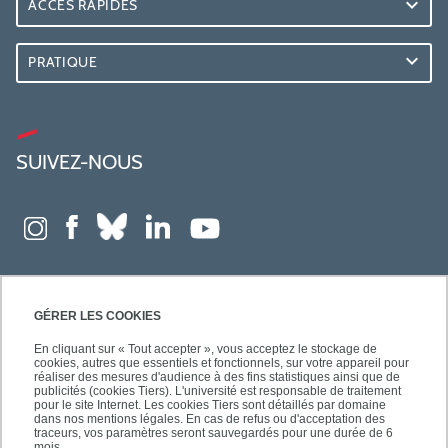
ACCÈS RAPIDES
PRATIQUE
SUIVEZ-NOUS
GÉRER LES COOKIES
En cliquant sur « Tout accepter », vous acceptez le stockage de
cookies, autres que essentiels et fonctionnels, sur votre appareil pour
réaliser des mesures d'audience à des fins statistiques ainsi que de
publicités (cookies Tiers). L'université est responsable de traitement
pour le site Internet. Les cookies Tiers sont détaillés par domaine
dans nos mentions légales. En cas de refus ou d'acceptation des
traceurs, vos paramètres seront sauvegardés pour une durée de 6
mois.