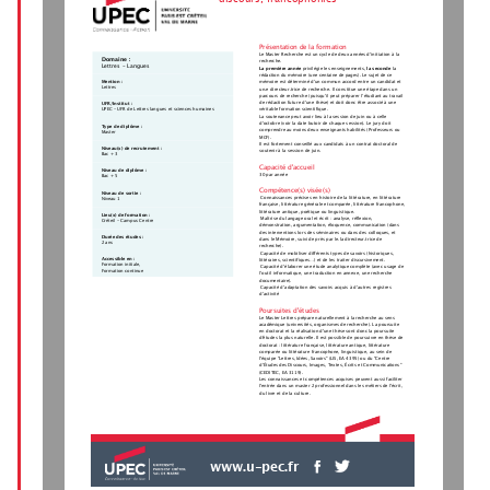
Présentation de la formation
Le Master Recherche est un cycle de deux années d’initiation à la
Domaine :
recherche.
Lettres - Langues
La première année
 privilégie les enseignements, 
la seconde
 la
rédaction du mémoire (une centaine de pages). Le sujet de ce
Mention :
mémoire est déterminé d’un commun accord entre un candidat et
Lettres
un.e directeur.trice de recherche. Il constitue une étape dans un
parcours de recherche (puisqu’il peut préparer l’étudiant au travail
de rédaction future d’une thèse) et doit donc être associé à une
UFR/Institut :
UPEC - UFR de Lettres langues et sciences humaines
véritable formation scientifique.
La soutenance peut avoir lieu à la session de juin ou à celle
d’octobre (voir la date butoir de chaque session). Le jury doit
Type de diplôme :
comprendre au moins deux enseignants habilités (Professeurs ou
Master
MCF).
Il est fortement conseillé aux candidats à un contrat doctoral de
Niveau(x) de recrutement :
soutenir à la session de juin.
Bac + 3
Capacité d'accueil
Niveau de diplôme :
30 par année
Bac + 5
Compétence(s) visée(s)
Niveau de sortie :
 Connaissances précises en histoire de la littérature, en littérature
Niveau 1
française, littérature générale et comparée, littérature francophone,
littérature antique, poétique ou linguistique.
Lieu(x) de formation :
 Maîtrise du langage oral et écrit : analyse, réflexion,
Créteil - Campus Centre
démonstration, argumentation, éloquence, communication (dans
des interventions lors des séminaires ou dans des colloques, et
Durée des études :
dans le Mémoire, suivi de près par le.la directeur.trice de
2 ans
recherche).
 Capacité de mobiliser différents types de savoirs (historiques,
Accessible en :
littéraires, scientifiques...) et de les traiter discursivement.
Formation initiale,
 Capacité d’élaborer une étude analytique complète (avec usage de
Formation continue
l’outil informatique, une traduction en annexe, une recherche
documentaire).
 Capacité d’adaptation des savoirs acquis à d’autres registres
d’activité
Poursuites d'études
Le Master Lettres prépare naturellement à la recherche au sens
académique (universités, organismes de recherche). La poursuite
en doctorat et la réalisation d'une thèse sont donc la poursuite
d'études la plus naturelle. Il est possible de poursuivre en thèse de
doctorat : littérature française, littérature antique, littérature
comparée ou littérature francophone, linguistique, au sein de
l'équipe "Lettres, Idées, Savoirs" (LIS, EA 4395) ou du "Centre
d’Études des Discours, Images, Textes, Écrits et Communications"
(CEDITEC, EA 3119).
Les connaissances et compétences acquises peuvent aussi faciliter
l'entrée dans un master 2 professionnel dans les métiers de l'écrit,
du livre et de la culture.
www.u-pec.fr