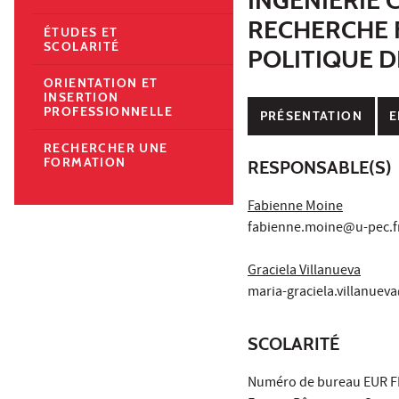
RECHERCHE 
ÉTUDES ET
SCOLARITÉ
POLITIQUE D
ORIENTATION ET
INSERTION
PROFESSIONNELLE
PRÉSENTATION
E
RECHERCHER UNE
FORMATION
RESPONSABLE(S)
Fabienne Moine
fabienne.moine@u-pec.f
Graciela Villanueva
maria-graciela.villanuev
SCOLARITÉ
Numéro de bureau EUR F