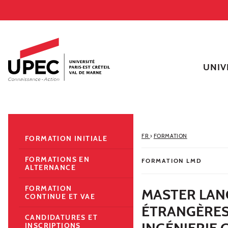
Aller au contenu
Navigation
Accès directs
Recherche
Navigation secondaire
UNIV
FR
›
FORMATION
FORMATION INITIALE
FORMATIONS EN
FORMATION LMD
ALTERNANCE
FORMATION
MASTER LANG
CONTINUE ET VAE
ÉTRANGÈRES 
CANDIDATURES ET
INGÉNIERIE 
INSCRIPTIONS