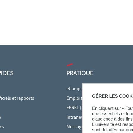
PIDES
PRATIQUE
eCampus
GÉRER LES COOK
ciels et rapports
Emplois du temps en ligne
EPREL (cours en ligne)
En cliquant sur « To
que essentiels et fon
e
Intranet des personnels
d'audience à des fins 
L'université est resp
cs
Messagerie étudiante
sont détaillés par d