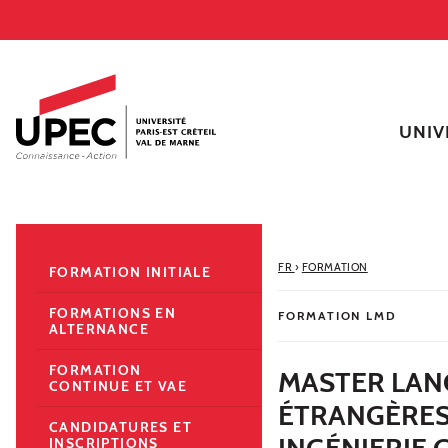
Aller au contenu
Navigation
Accès directs
Recherche
Navigation secondaire
UNIV
FR
›
FORMATION
FORMATION INITIALE
FORMATIONS EN
FORMATION LMD
ALTERNANCE
FORMATION
MASTER LANG
CONTINUE ET VAE
ÉTRANGÈRES 
CANDIDATURES ET
INGÉNIERIE 
INSCRIPTIONS