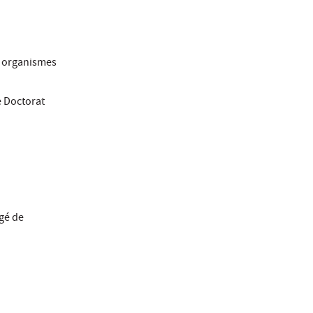
, organismes
e Doctorat
rgé de