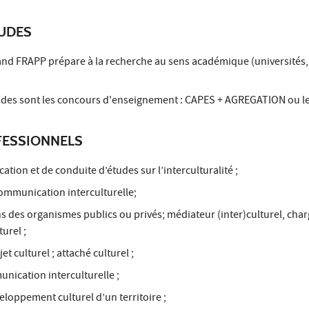
TUDES
and FRAPP prépare à la recherche au sens académique (universités
udes sont les concours d'enseignement : CAPES + AGREGATION ou l
ESSIONNELS
ion et de conduite d’études sur l’interculturalité ;
ommunication interculturelle;
s des organismes publics ou privés; médiateur (inter)culturel, cha
urel ;
t culturel ; attaché culturel ;
nication interculturelle ;
loppement culturel d’un territoire ;