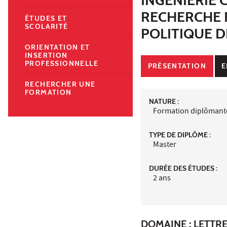
RECHERCHE 
ÉTUDES ET
SCOLARITÉ
POLITIQUE D
ORIENTATION ET
INSERTION
PROFESSIONNELLE
PRÉSENTATION
E
RECHERCHER UNE
FORMATION
NATURE :
Formation diplômant
TYPE DE DIPLÔME :
Master
DURÉE DES ÉTUDES :
2 ans
DOMAINE : LETTR