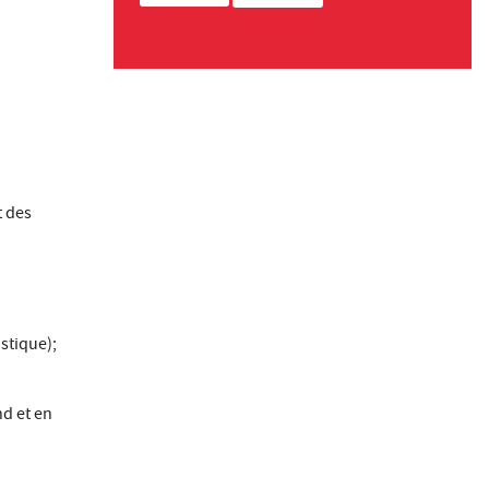
t des
istique);
nd et en