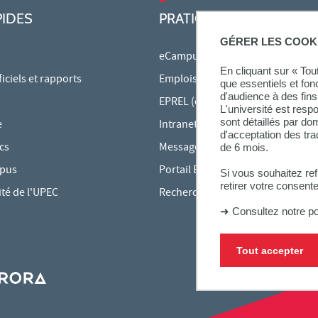
PIDES
PRATIQUE
GÉRER LES COOK
eCampus
En cliquant sur « To
ciels et rapports
Emplois du temps en ligne
que essentiels et fon
d'audience à des fins 
EPREL (cours en ligne)
L'université est resp
sont détaillés par d
e
Intranet des personnels
d'acceptation des tr
cs
Messagerie étudiante
de 6 mois.
mpus
Portail Bu Athéna
Si vous souhaitez re
retirer votre consent
ité de l'UPEC
Rechercher une formation
➜
Consultez notre po
Tout accepter