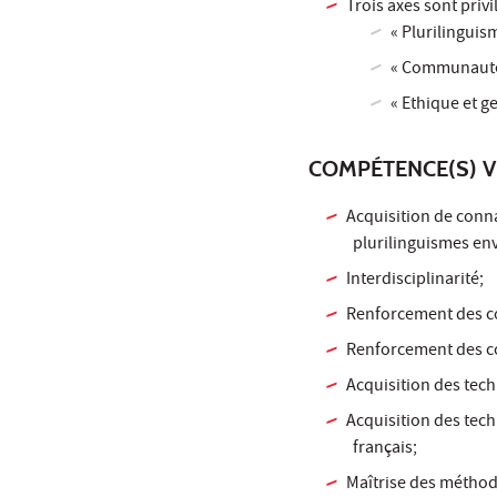
Trois axes sont privile
« Plurilinguism
« Communautés
« Ethique et ge
COMPÉTENCE(S) V
Acquisition de conn
plurilinguismes env
Interdisciplinarité;
Renforcement des c
Renforcement des conn
Acquisition des tech
Acquisition des tec
français;
Maîtrise des méthod