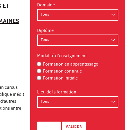
Domaine
 ET
UMAINES
Diplôme
Modalité d'enseignement
Formation en apprentissage
Formation continue
Formation initiale
un cursus
Lieu de la formation
fique inédit
 d’autres
ctions entre