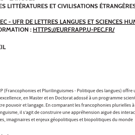
ES LITTÉRATURES ET CIVILISATIONS ÉTRANGÈRES
EC - UFR DE LETTRES LANGUES ET SCIENCES H
FORMATION :
HTTPS://EURFRAPP.U-PEC.FR/
IL
(Francophonies et Plurilinguismes - Politique des langues) offre 
d’excellence, en Master et en Doctorat adossé à un programme scienti
ntre pouvoir et langage. En comparant les francophonies plurielles à
inguisme, il s’agit de construire une appréhension aiguë des intera
es, imaginaires et enjeux géopolitiques et biopolitiques du monde