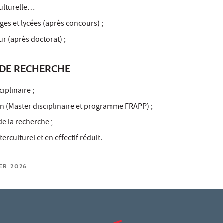
culturelle…
ges et lycées (après concours) ;
r (après doctorat) ;
DE RECHERCHE
iplinaire ;
on (Master disciplinaire et programme FRAPP) ;
 de la recherche ;
erculturel et en effectif réduit.
IER 2026