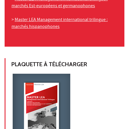
marchés Est-européens et germanophones
>
Master LEA Management international trilingue :
marchés hispanophones
PLAQUETTE À TÉLÉCHARGER