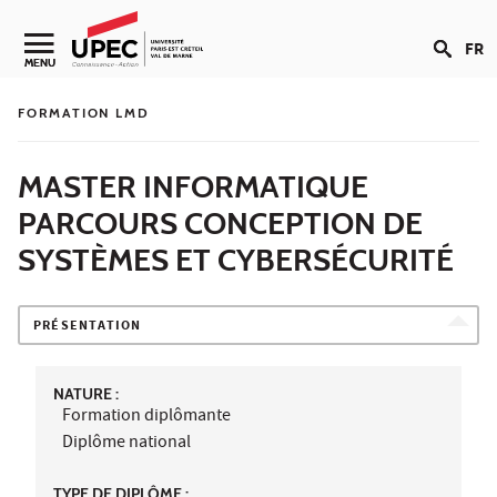
Aller au contenu
FR
Navigation secondaire
MENU
FORMATION LMD
MASTER INFORMATIQUE
PARCOURS CONCEPTION DE
SYSTÈMES ET CYBERSÉCURITÉ
PRÉSENTATION
NATURE :
Formation diplômante
Diplôme national
TYPE DE DIPLÔME :