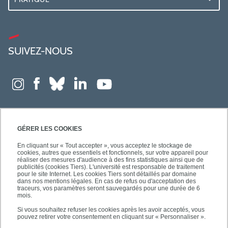
SUIVEZ-NOUS
GÉRER LES COOKIES
En cliquant sur « Tout accepter », vous acceptez le stockage de
cookies, autres que essentiels et fonctionnels, sur votre appareil pour
réaliser des mesures d'audience à des fins statistiques ainsi que de
publicités (cookies Tiers). L'université est responsable de traitement
pour le site Internet. Les cookies Tiers sont détaillés par domaine
dans nos mentions légales. En cas de refus ou d'acceptation des
traceurs, vos paramètres seront sauvegardés pour une durée de 6
mois.
Si vous souhaitez refuser les cookies après les avoir acceptés, vous
pouvez retirer votre consentement en cliquant sur « Personnaliser ».