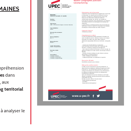
Master Géographie parcours
Géomarketing
UMAINES
Présentation de la formation
L’objectif du master Géomarketing en apprentissage est de former
Domaine :
les étudiant(e)s à la compréhension des différences entre les
Sciences humaines et sociales
territoires, à l'analyse des comportements des acteurs dans
l'espace et aux outils d'aide à la décision relatifs aux
caractéristiques spatiales des marchés, aux stratégies de
Mention :
Géographie
localisation des entreprises et des administrations, aux politiques
de marketing territorial et de développement économique des
collectivités.
UFR/Institut :
Le géomarketing ou marketing spatial est l’une des branches du
UPEC - UFR de Lettres langues et sciences humaines
marketing, et consiste à analyser le comportement des individus
économiques en tenant compte des notions d’espaces.
Type de diplôme :
Master
Capacité d'accueil
15 étudiants par année
Niveau(x) de recrutement :
Bac + 3
Compétence(s) visée(s)
Le master Géomarketing combine étroitement la formation aux
Niveau de diplôme :
savoirs disciplinaires avec les méthodes d’analyse des stratégies
Bac + 5
territoriales et la maîtrise des outils métiers (systèmes
d’information géographique [SIG], bases de données, cartographie,
Niveau de sortie :
etc.) :
Niveau 1
- connaissances interdisciplinaires en géographie
Lieu(x) de formation :
socioéconomique, économie spatiale, géo-organisation des
Créteil - Campus Centre
entreprises, marketing et politique de développement ;
- mise en place de solutions SIG incluant à la fois les concepts, les
Durée des études :
méthodes d’analyse et les outils (comme : Geoconcept, ArcView et
2 ans
Mapinfo);
- méthodes d’analyse statistique et outils d’aide à la décision
d’implantation et de développement ;
Accessible en :
Formation continue,
- études stratégiques commerciales ;
Formation en alternance,
- compétences générales en management et en gestion.
Formation en apprentissage
Poursuites d'études
Possibilité de poursuivre par un doctorat.
Débouchés professionnels
ompréhension
Le métier visé par la formation est celui de géomarketeur. Le
master fournit aux étudiants les méthodes d’expertise et d’aide à
la décision sur : les caractéristiques spatiales des marchés, les
stratégies de localisation des entreprises et des administrations,
les politiques de marketing territorial et de développement
es
dans
économique des collectivités.
Après avoir débuté dans des postes d’analystes ou de chargés
d’études, les diplômés du master deviennent chefs de projet puis
responsables de service.
Exemples de postes offerts à l’issue du master :
, aux
- Chargé d’études géomarketing
- Consultant
- Responsable du développement
 territorial
www.u-pec.fr
à analyser le