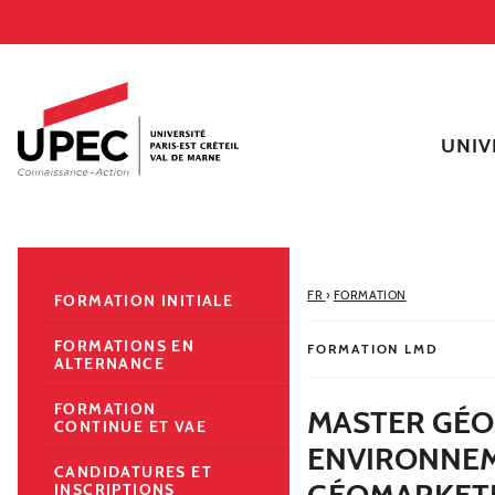
Aller au contenu
Navigation
Accès directs
Recherche
Navigation secondaire
UNIV
FR
›
FORMATION
FORMATION INITIALE
FORMATIONS EN
FORMATION LMD
ALTERNANCE
FORMATION
MASTER GÉO
CONTINUE ET VAE
ENVIRONNEM
CANDIDATURES ET
GÉOMARKET
INSCRIPTIONS