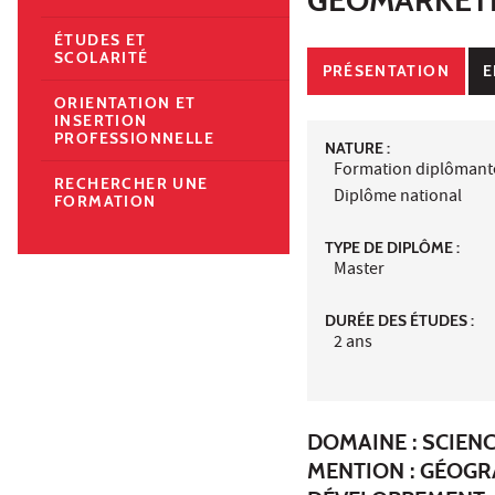
ÉTUDES ET
SCOLARITÉ
PRÉSENTATION
E
ORIENTATION ET
INSERTION
PROFESSIONNELLE
NATURE :
Formation diplômant
RECHERCHER UNE
Diplôme national
FORMATION
TYPE DE DIPLÔME :
Master
DURÉE DES ÉTUDES :
2 ans
DOMAINE : SCIEN
MENTION : GÉOGR