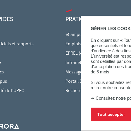
PIDES
PRATIQUE
GÉRER LES COOK
eCampus
En cliquant sur « To
ciels et rapports
Emplois du temps en ligne
que essentiels et fon
d'audience à des fins 
EPREL (cours en ligne)
L'université est resp
sont détaillés par d
e
Intranet des personnels
d'acceptation des tr
cs
Messagerie étudiante
de 6 mois.
mpus
Portail Bu Athéna
Si vous souhaitez re
retirer votre consent
ité de l'UPEC
Rechercher une formation
➜
Consultez notre po
Tout accepter