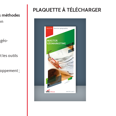
PLAQUETTE À TÉLÉCHARGER
s
méthodes
on
 géo-
 les outils
eloppement ;