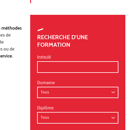
s
méthodes
ies de
RECHERCHE D'UNE
 de
FORMATION
es ou de
ervice
.
Intitulé
Domaine
Diplôme