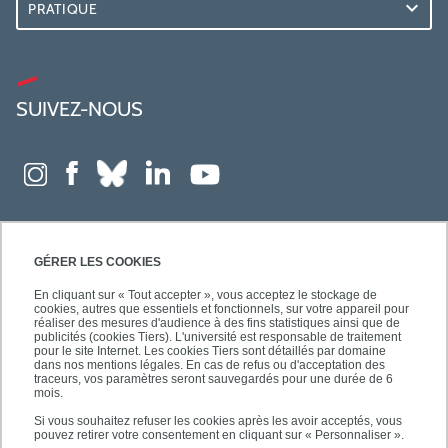
PRATIQUE
SUIVEZ-NOUS
GÉRER LES COOKIES
En cliquant sur « Tout accepter », vous acceptez le stockage de
cookies, autres que essentiels et fonctionnels, sur votre appareil pour
réaliser des mesures d'audience à des fins statistiques ainsi que de
publicités (cookies Tiers). L'université est responsable de traitement
pour le site Internet. Les cookies Tiers sont détaillés par domaine
dans nos mentions légales. En cas de refus ou d'acceptation des
traceurs, vos paramètres seront sauvegardés pour une durée de 6
mois.
Si vous souhaitez refuser les cookies après les avoir acceptés, vous
pouvez retirer votre consentement en cliquant sur « Personnaliser ».