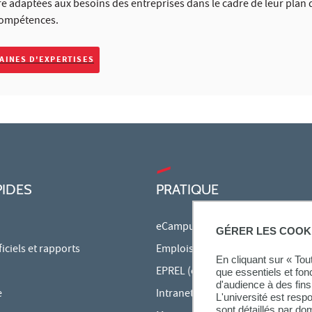
 adaptées aux besoins des entreprises dans le cadre de leur plan 
ompétences.
AINES D'EXPERTISES
PIDES
PRATIQUE
eCampus
GÉRER LES COOK
ciels et rapports
Emplois du temps en ligne
En cliquant sur « To
EPREL (cours en ligne)
que essentiels et fon
d'audience à des fins 
e
Intranet des personnels
L'université est resp
sont détaillés par d