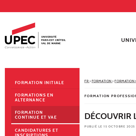
Aller au contenu
Navigation
Accès directs
Recherche
Navigation secondaire
UNIV
FR
›
FORMATION
›
FORMATION 
FORMATION INITIALE
FORMATIONS EN
FORMATION PROFESSIO
ALTERNANCE
FORMATION
DÉCOUVRIR 
CONTINUE ET VAE
PUBLIÉ LE 15 OCTOBRE 2025
CANDIDATURES ET
INSCRIPTIONS