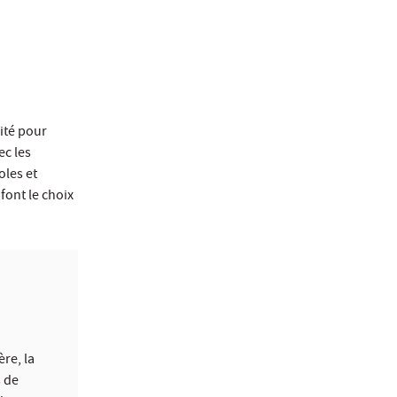
ité pour
ec les
oles et
font le choix
re, la
s de