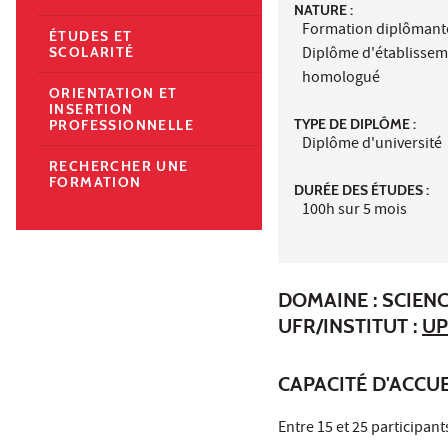
NATURE :
Formation diplômant
ÉTUDES ET
Diplôme d'établisse
SCOLARITÉ
homologué
ORIENTATION ET
INSERTION
TYPE DE DIPLÔME :
PROFESSIONNELLE
Diplôme d'université
RECHERCHER UNE
FORMATION
DURÉE DES ÉTUDES :
100h sur 5 mois
DOMAINE : SCIENC
UFR/INSTITUT :
UP
CAPACITÉ D'ACCUE
Entre 15 et 25 participant