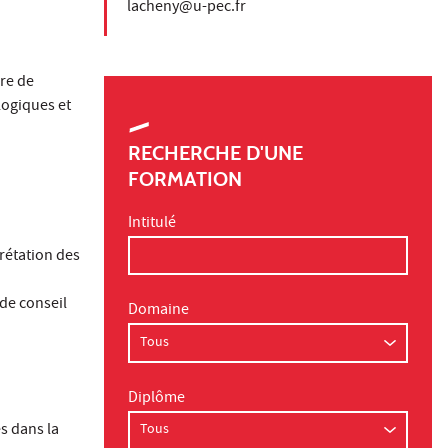
lacheny@u-pec.fr
re de
logiques et
RECHERCHE D'UNE
FORMATION
Intitulé
rétation des
 de conseil
Domaine
Diplôme
s dans la