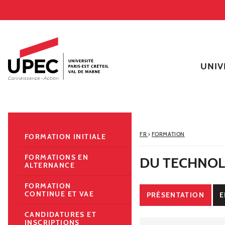
Aller au contenu
Navigation
Accès directs
Recherche
Navigation secondaire
UNIV
FR
›
FORMATION
FORMATION INITIALE
FORMATIONS EN
DU TECHNOL
ALTERNANCE
FORMATION
CONTINUE ET VAE
PRÉSENTATION
E
CANDIDATURES ET
INSCRIPTIONS