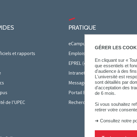
PIDES
PRATIQUE
eCampus
GÉRER LES COOK
ciels et rapports
Emplois du temps en ligne
En cliquant sur « To
EPREL (cours en ligne)
que essentiels et fon
d'audience à des fins 
e
Intranet des personnels
L'université est resp
sont détaillés par d
cs
Messagerie étudiante
d'acceptation des tr
mpus
Portail Bu Athéna
de 6 mois.
ité de l'UPEC
Rechercher une formation
Si vous souhaitez re
retirer votre consent
➜
Consultez notre po