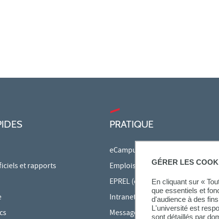
PIDES
PRATIQUE
eCampus
GÉRER LES COOK
ciels et rapports
Emplois du temps en ligne
EPREL (cours en ligne)
En cliquant sur « To
que essentiels et fon
e
Intranet des personnels
d'audience à des fins 
L'université est resp
cs
Messagerie étudiante
sont détaillés par d