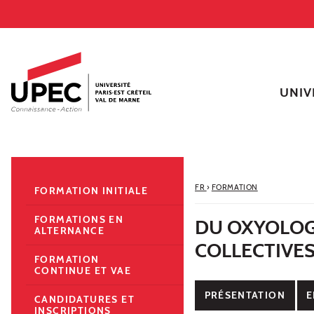
Aller au contenu
Navigation
Accès directs
Recherche
Navigation secondaire
UNIV
FR
›
FORMATION
FORMATION INITIALE
FORMATIONS EN
DU OXYOLOG
ALTERNANCE
COLLECTIVE
FORMATION
CONTINUE ET VAE
PRÉSENTATION
E
CANDIDATURES ET
INSCRIPTIONS