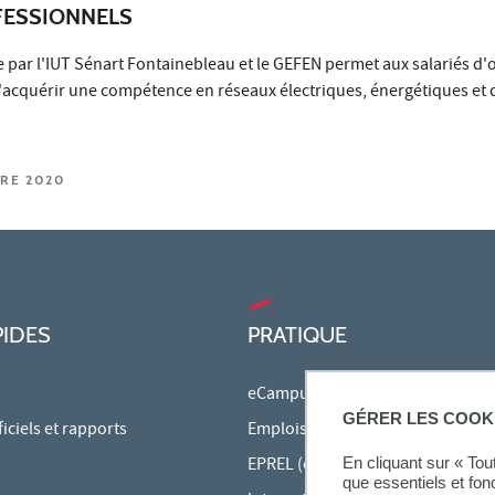
ESSIONNELS
 par l'IUT Sénart Fontainebleau et le GEFEN permet aux salariés d'
d'acquérir une compétence en réseaux électriques, énergétiques et 
BRE 2020
PIDES
PRATIQUE
eCampus
GÉRER LES COOK
ciels et rapports
Emplois du temps en ligne
EPREL (cours en ligne)
En cliquant sur « To
que essentiels et fon