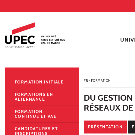
Aller au contenu
Navigation
Accès directs
Recherche
Navigation secondaire
UNIV
FR
›
FORMATION
FORMATION INITIALE
FORMATIONS EN
DU GESTION 
ALTERNANCE
RÉSEAUX DE
FORMATION
CONTINUE ET VAE
PRÉSENTATION
E
CANDIDATURES ET
INSCRIPTIONS