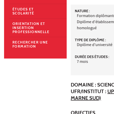
ÉTUDES ET
NATURE :
SCOLARITÉ
Formation diplômant
Diplôme d'établisse
ORIENTATION ET
homologué
INSERTION
PROFESSIONNELLE
TYPE DE DIPLÔME :
RECHERCHER UNE
Diplôme d'université
FORMATION
DURÉE DES ÉTUDES :
7 mois
DOMAINE : SCIENC
UFR/INSTITUT :
UP
MARNE SUD)
OBJECTIFS