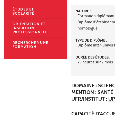
ÉTUDES ET
NATURE :
SCOLARITÉ
Formation diplômant
Diplôme d'établisse
ORIENTATION ET
homologué
INSERTION
PROFESSIONNELLE
TYPE DE DIPLÔME :
RECHERCHER UNE
Diplôme inter-univers
FORMATION
DURÉE DES ÉTUDES :
79 heures sur 7 mois
DOMAINE : SCIENC
MENTION : SANTÉ
UFR/INSTITUT :
UP
CAPACITÉ D'ACCUE