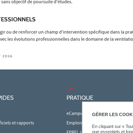
 sans objectif de poursuite d'études.
ESSIONNELS
gir ou de renforcer un champ d'intervention spécifique dans la pra
ec les évolutions professionnelles dans le domaine de la ventilation
T 2026
PIDES
PRATIQUE
eCampus
GÉRER LES COOK
ciels et rapports
Emplois du temps en ligne
En cliquant sur « To
que essentiels et fon
EPREL (cours en ligne)