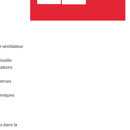
t-ventilateur
icielle
cations
iverses
liniques
s dans la