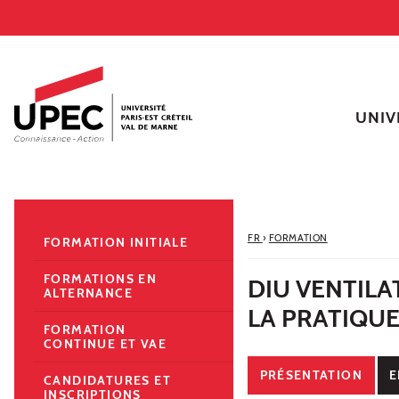
Aller au contenu
Navigation
Accès directs
Recherche
Navigation secondaire
UNIV
FR
›
FORMATION
FORMATION INITIALE
FORMATIONS EN
DIU VENTILAT
ALTERNANCE
LA PRATIQU
FORMATION
CONTINUE ET VAE
PRÉSENTATION
E
CANDIDATURES ET
INSCRIPTIONS