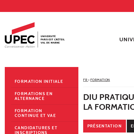
Aller au contenu
Navigation
Accès directs
Recherche
Navigation secondaire
UNIV
FR
›
FORMATION
FORMATION INITIALE
FORMATIONS EN
DIU PRATIQU
ALTERNANCE
LA FORMATI
FORMATION
CONTINUE ET VAE
PRÉSENTATION
E
CANDIDATURES ET
INSCRIPTIONS