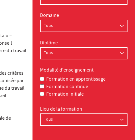
Domaine
talo –
Diplôme
onseil
re du travail
Modalité d'enseignement
des critères
Formation en apprentissage
éconisée par
Formation continue
e du travail.
Formation initiale
eil
Lieu de la formation
ale de