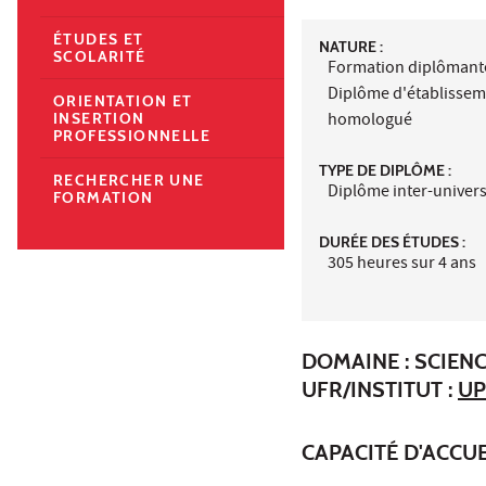
ÉTUDES ET
NATURE :
SCOLARITÉ
Formation diplômant
Diplôme d'établisse
ORIENTATION ET
homologué
INSERTION
PROFESSIONNELLE
TYPE DE DIPLÔME :
RECHERCHER UNE
Diplôme inter-univers
FORMATION
DURÉE DES ÉTUDES :
305 heures sur 4 ans
DOMAINE : SCIENC
UFR/INSTITUT :
UP
CAPACITÉ D'ACCUE