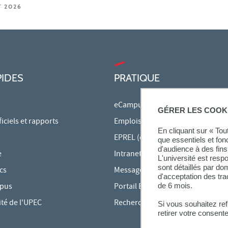
T 2026
PIDES
PRATIQUE
eCampus
GÉRER LES COOK
ciels et rapports
Emplois du temps en ligne
En cliquant sur « To
EPREL (cours en ligne)
que essentiels et fon
d'audience à des fins 
e
Intranet des personnels
L'université est resp
sont détaillés par d
cs
Messagerie étudiante
d'acceptation des tr
mpus
Portail Bu Athéna
de 6 mois.
ité de l'UPEC
Rechercher une formation
Si vous souhaitez re
retirer votre consent