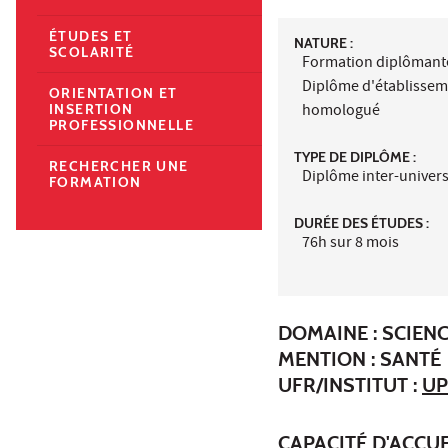
ÉTUDES ET
NATURE :
SCOLARITÉ
Formation diplômant
Diplôme d'établisse
ORIENTATION ET
homologué
INSERTION
PROFESSIONNELLE
TYPE DE DIPLÔME :
RECHERCHER UNE
Diplôme inter-univers
FORMATION
DURÉE DES ÉTUDES :
76h sur 8 mois
DOMAINE : SCIENC
MENTION : SANTÉ
UFR/INSTITUT :
UP
CAPACITÉ D'ACCUE