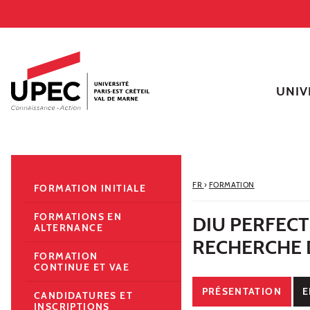
Aller au contenu
Navigation
Accès directs
Recherche
Navigation secondaire
UNIV
FR
›
FORMATION
FORMATION INITIALE
FORMATIONS EN
DIU PERFECT
ALTERNANCE
RECHERCHE 
FORMATION
CONTINUE ET VAE
PRÉSENTATION
E
CANDIDATURES ET
INSCRIPTIONS