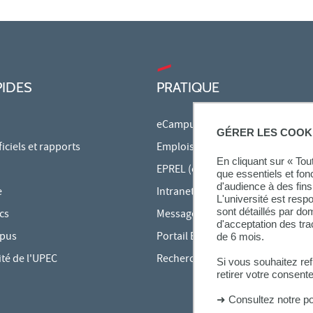
PIDES
PRATIQUE
eCampus
GÉRER LES COOK
ciels et rapports
Emplois du temps en ligne
En cliquant sur « To
EPREL (cours en ligne)
que essentiels et fon
d'audience à des fins 
e
Intranet des personnels
L'université est resp
sont détaillés par d
cs
Messagerie étudiante
d'acceptation des tr
mpus
Portail Bu Athéna
de 6 mois.
ité de l'UPEC
Rechercher une formation
Si vous souhaitez re
retirer votre consent
➜
Consultez notre po