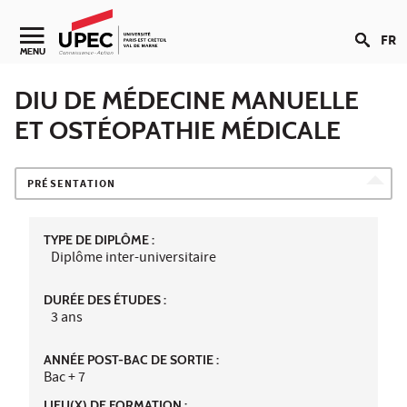
Aller au contenu
FR
Navigation secondaire
MENU
DIU DE MÉDECINE MANUELLE
ET OSTÉOPATHIE MÉDICALE
PRÉSENTATION
TYPE DE DIPLÔME :
Diplôme inter-universitaire
DURÉE DES ÉTUDES :
3 ans
ANNÉE POST-BAC DE SORTIE :
Bac + 7
LIEU(X) DE FORMATION :