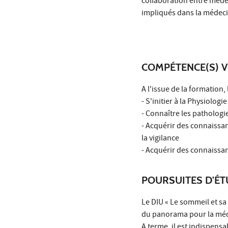
collaboration entre méde
impliqués dans la médecin
COMPÉTENCE(S) V
A l'issue de la formation,
- S'initier à la Physiolog
- Connaître les patholog
- Acquérir des connaissan
la vigilance
- Acquérir des connaissan
POURSUITES D'É
Le DIU « Le sommeil et sa
du panorama pour la méde
A terme, il est indispens