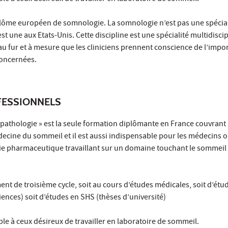
diplôme européen de somnologie. La somnologie n’est pas une spécia
st une aux Etats-Unis. Cette discipline est une spécialité multidiscip
u fur et à mesure que les cliniciens prennent conscience de l’impo
concernées.
ESSIONNELS
 pathologie » est la seule formation diplômante en France couvrant
cine du sommeil et il est aussi indispensable pour les médecins 
ie pharmaceutique travaillant sur un domaine touchant le sommeil 
ent de troisième cycle, soit au cours d’études médicales, soit d’étu
iences) soit d’études en SHS (thèses d’université)
able à ceux désireux de travailler en laboratoire de sommeil.