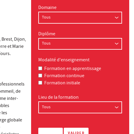
Domaine
Diplôme
 Brest, Dijon,
erre et Marie
Tours.
Modalité d'enseignement
Formation en apprentissage
Formation continue
Formation initiale
rofessionnels
ommeil, de
Lieu de la formation
me inter-
ubles
 les
rge globale
e