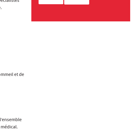
écialistes
.
ommeil et de
 l’ensemble
 médical.