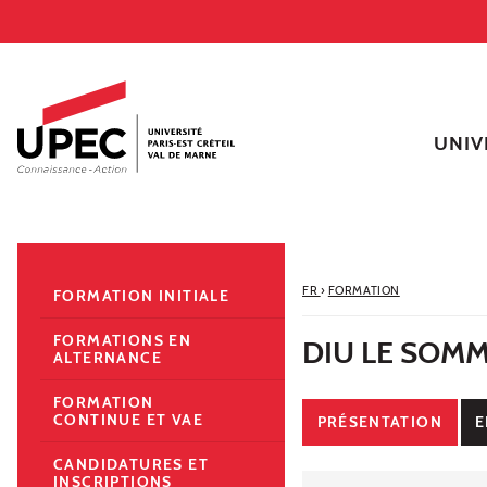
Aller au contenu
Navigation
Accès directs
Recherche
Navigation secondaire
UNIV
FR
›
FORMATION
FORMATION INITIALE
FORMATIONS EN
DIU LE SOMM
ALTERNANCE
FORMATION
CONTINUE ET VAE
PRÉSENTATION
E
CANDIDATURES ET
INSCRIPTIONS