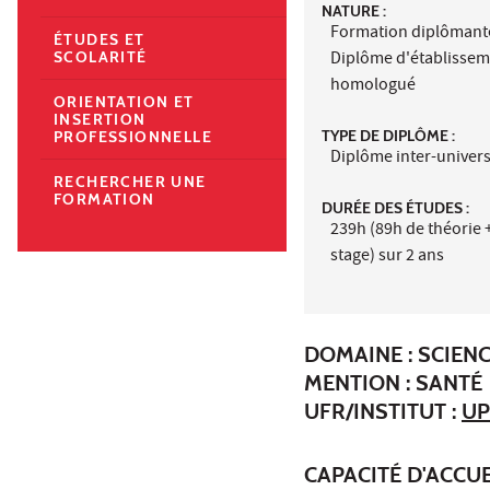
NATURE :
Formation diplômant
ÉTUDES ET
Diplôme d'établisse
SCOLARITÉ
homologué
ORIENTATION ET
INSERTION
TYPE DE DIPLÔME :
PROFESSIONNELLE
Diplôme inter-univers
RECHERCHER UNE
FORMATION
DURÉE DES ÉTUDES :
239h (89h de théorie 
stage) sur 2 ans
DOMAINE : SCIENC
MENTION : SANTÉ
UFR/INSTITUT :
UP
CAPACITÉ D'ACCUE