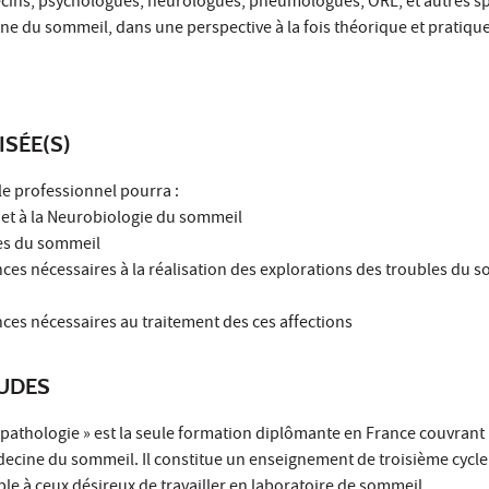
cins, psychologues, neurologues, pneumologues, ORL, et autres sp
e du sommeil, dans une perspective à la fois théorique et pratique
ISÉE(S)
 le professionnel pourra :
ie et à la Neurobiologie du sommeil
ies du sommeil
ces nécessaires à la réalisation des explorations des troubles du s
ces nécessaires au traitement des ces affections
TUDES
 pathologie » est la seule formation diplômante en France couvrant
cine du sommeil. Il constitue un enseignement de troisième cycle
able à ceux désireux de travailler en laboratoire de sommeil.