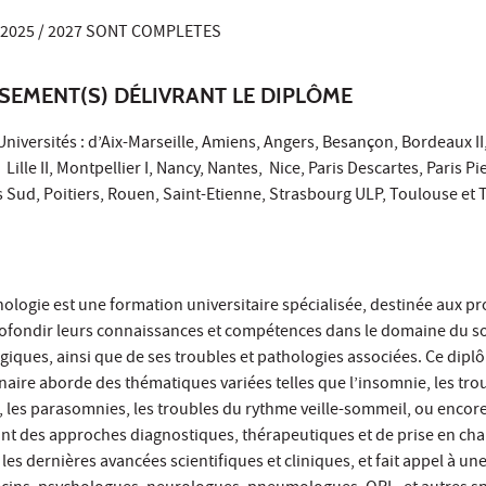
 2025 / 2027 SONT COMPLETES
SSEMENT(S) DÉLIVRANT LE DIPLÔME
Universités : d’Aix-Marseille, Amiens, Angers, Besançon, Bordeaux II,
ille II, Montpellier I, Nancy, Nantes, Nice, Paris Descartes, Paris Pi
is Sud, Poitiers, Rouen, Saint-Etienne, Strasbourg ULP, Toulouse et 
ologie est une formation universitaire spécialisée, destinée aux p
ofondir leurs connaissances et compétences dans le domaine du s
ques, ainsi que de ses troubles et pathologies associées. Ce diplô
linaire aborde des thématiques variées telles que l’insomnie, les tro
 les parasomnies, les troubles du rythme veille-sommeil, ou encore
nt des approches diagnostiques, thérapeutiques et de prise en cha
r les dernières avancées scientifiques et cliniques, et fait appel à un