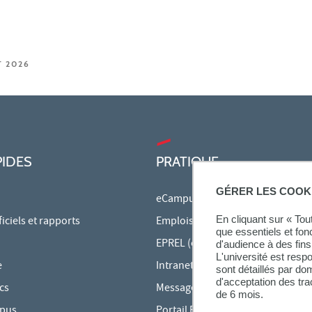
T 2026
PIDES
PRATIQUE
GÉRER LES COOK
eCampus
En cliquant sur « To
ciels et rapports
Emplois du temps en ligne
que essentiels et fon
EPREL (cours en ligne)
d'audience à des fins 
L'université est resp
e
Intranet des personnels
sont détaillés par d
d'acceptation des tr
cs
Messagerie étudiante
de 6 mois.
mpus
Portail Bu Athéna