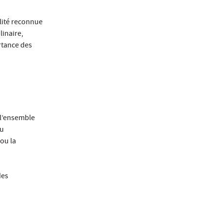
lité reconnue
linaire,
rtance des
 l’ensemble
ou
ou la
des