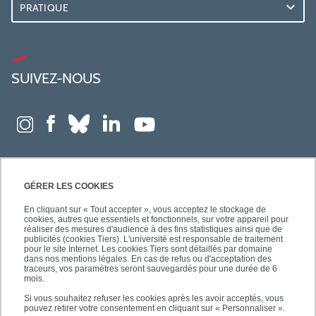
PRATIQUE
SUIVEZ-NOUS
GÉRER LES COOKIES
En cliquant sur « Tout accepter », vous acceptez le stockage de
cookies, autres que essentiels et fonctionnels, sur votre appareil pour
réaliser des mesures d'audience à des fins statistiques ainsi que de
publicités (cookies Tiers). L'université est responsable de traitement
pour le site Internet. Les cookies Tiers sont détaillés par domaine
dans nos mentions légales. En cas de refus ou d'acceptation des
traceurs, vos paramètres seront sauvegardés pour une durée de 6
mois.
Si vous souhaitez refuser les cookies après les avoir acceptés, vous
pouvez retirer votre consentement en cliquant sur « Personnaliser ».