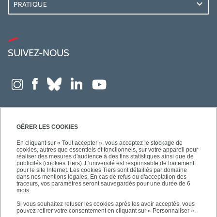
PRATIQUE
SUIVEZ-NOUS
GÉRER LES COOKIES
En cliquant sur « Tout accepter », vous acceptez le stockage de
cookies, autres que essentiels et fonctionnels, sur votre appareil pour
réaliser des mesures d'audience à des fins statistiques ainsi que de
publicités (cookies Tiers). L'université est responsable de traitement
pour le site Internet. Les cookies Tiers sont détaillés par domaine
dans nos mentions légales. En cas de refus ou d'acceptation des
traceurs, vos paramètres seront sauvegardés pour une durée de 6
mois.
Si vous souhaitez refuser les cookies après les avoir acceptés, vous
pouvez retirer votre consentement en cliquant sur « Personnaliser ».