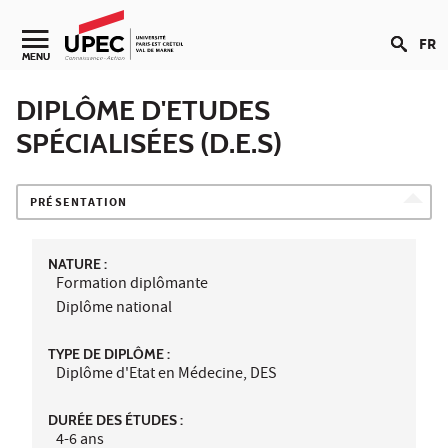
Aller au contenu
FR
Navigation secondaire
MENU
DIPLÔME D'ETUDES
SPÉCIALISÉES (D.E.S)
PRÉSENTATION
NATURE :
Formation diplômante
Diplôme national
TYPE DE DIPLÔME :
Diplôme d'Etat en Médecine, DES
DURÉE DES ÉTUDES :
4-6 ans