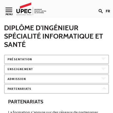
Aller au contenu
FR
Navigation secondaire
MENU
DIPLÔME D'INGÉNIEUR
SPÉCIALITÉ INFORMATIQUE ET
SANTÉ
PRÉSENTATION
ENSEIGNEMENT
ADMISSION
PARTENARIATS
PARTENARIATS
La formation s'appuie sur des réseaux de partenaires