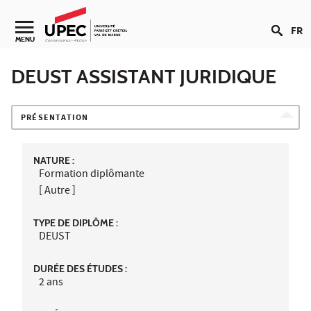
Aller au contenu
FR
Navigation secondaire
MENU
DEUST ASSISTANT JURIDIQUE
PRÉSENTATION
NATURE :
Formation diplômante
[ Autre ]
TYPE DE DIPLÔME :
DEUST
DURÉE DES ÉTUDES :
2 ans