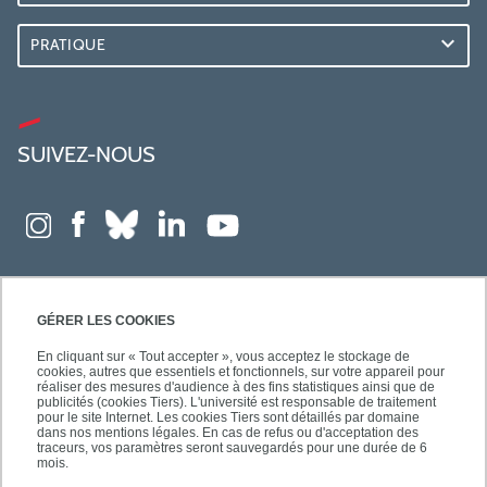
PRATIQUE
SUIVEZ-NOUS
GÉRER LES COOKIES
En cliquant sur « Tout accepter », vous acceptez le stockage de
cookies, autres que essentiels et fonctionnels, sur votre appareil pour
réaliser des mesures d'audience à des fins statistiques ainsi que de
publicités (cookies Tiers). L'université est responsable de traitement
pour le site Internet. Les cookies Tiers sont détaillés par domaine
dans nos mentions légales. En cas de refus ou d'acceptation des
traceurs, vos paramètres seront sauvegardés pour une durée de 6
mois.