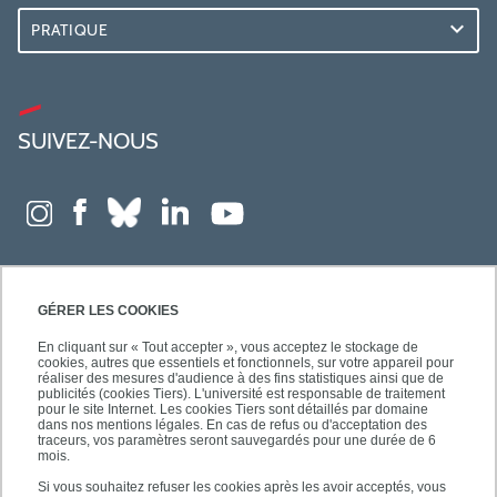
PRATIQUE
SUIVEZ-NOUS
GÉRER LES COOKIES
En cliquant sur « Tout accepter », vous acceptez le stockage de
cookies, autres que essentiels et fonctionnels, sur votre appareil pour
réaliser des mesures d'audience à des fins statistiques ainsi que de
publicités (cookies Tiers). L'université est responsable de traitement
pour le site Internet. Les cookies Tiers sont détaillés par domaine
dans nos mentions légales. En cas de refus ou d'acceptation des
traceurs, vos paramètres seront sauvegardés pour une durée de 6
mois.
Si vous souhaitez refuser les cookies après les avoir acceptés, vous