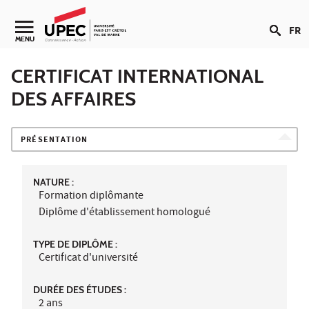
Aller au contenu
FR
Navigation secondaire
MENU
CERTIFICAT INTERNATIONAL
DES AFFAIRES
PRÉSENTATION
NATURE :
Formation diplômante
Diplôme d'établissement homologué
TYPE DE DIPLÔME :
Certificat d'université
DURÉE DES ÉTUDES :
2 ans