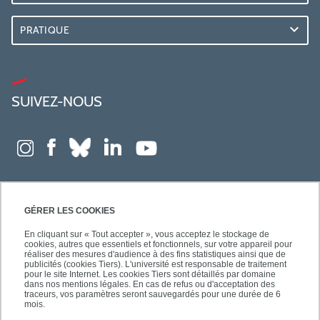
PRATIQUE
SUIVEZ-NOUS
GÉRER LES COOKIES
En cliquant sur « Tout accepter », vous acceptez le stockage de
cookies, autres que essentiels et fonctionnels, sur votre appareil pour
réaliser des mesures d'audience à des fins statistiques ainsi que de
publicités (cookies Tiers). L'université est responsable de traitement
pour le site Internet. Les cookies Tiers sont détaillés par domaine
dans nos mentions légales. En cas de refus ou d'acceptation des
traceurs, vos paramètres seront sauvegardés pour une durée de 6
mois.