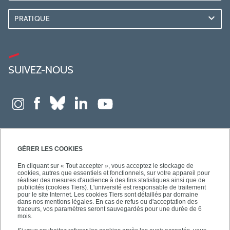
PRATIQUE
SUIVEZ-NOUS
GÉRER LES COOKIES
En cliquant sur « Tout accepter », vous acceptez le stockage de
cookies, autres que essentiels et fonctionnels, sur votre appareil pour
réaliser des mesures d'audience à des fins statistiques ainsi que de
publicités (cookies Tiers). L'université est responsable de traitement
pour le site Internet. Les cookies Tiers sont détaillés par domaine
dans nos mentions légales. En cas de refus ou d'acceptation des
traceurs, vos paramètres seront sauvegardés pour une durée de 6
mois.