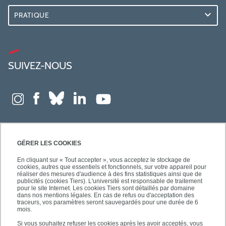
PRATIQUE
SUIVEZ-NOUS
GÉRER LES COOKIES
En cliquant sur « Tout accepter », vous acceptez le stockage de
cookies, autres que essentiels et fonctionnels, sur votre appareil pour
réaliser des mesures d'audience à des fins statistiques ainsi que de
publicités (cookies Tiers). L'université est responsable de traitement
pour le site Internet. Les cookies Tiers sont détaillés par domaine
dans nos mentions légales. En cas de refus ou d'acceptation des
traceurs, vos paramètres seront sauvegardés pour une durée de 6
mois.
Si vous souhaitez refuser les cookies après les avoir acceptés, vous