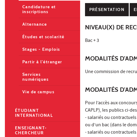
Candidature et
PRÉSENTATION
E
inscriptions
Alternance
NIVEAU(X) DE RE
Études et scolarité
Bac + 3
Stages - Emplois
MODALITÉS D'ADM
Partir à l'étranger
Une commission de recru
Services
numériques
MODALITÉS D'AD
Vie de campus
Pour l’accès aux concour
CAPLP), les publics ci-de
ÉTUDIANT
INTERNATIONAL
- salariés ou contractuel
ou d’un bac (dans le dom
ENSEIGNANT-
- salariés ou contractuel
CHERCHEUR