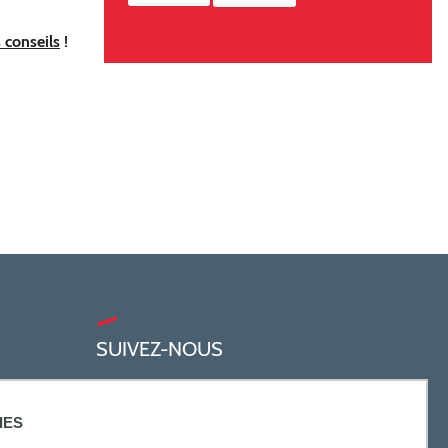
 conseils
!
SUIVEZ-NOUS
IES