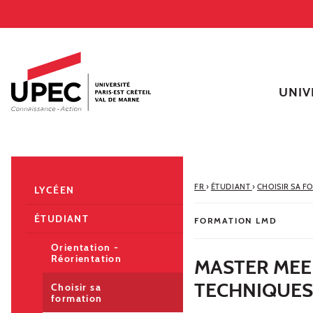
Aller au contenu
Navigation
Accès directs
Recherche
Navigation secondaire
UNIV
FR
›
ÉTUDIANT
›
CHOISIR SA F
LYCÉEN
ÉTUDIANT
FORMATION LMD
Orientation -
Réorientation
MASTER MEE
TECHNIQUES 
Choisir sa
formation