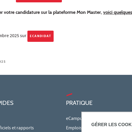
er votre candidature sur la plateforme Mon Master,
voici quelques
embre 2025 sur
ECANDIDAT
025
PIDES
PRATIQUE
eCampus
GÉRER LES COOK
ciels et rapports
Emplois du temps en ligne