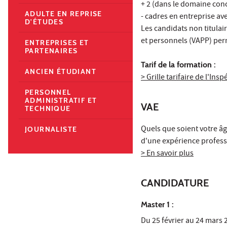
+ 2 (dans le domaine con
ADULTE EN REPRISE
- cadres en entreprise av
D'ÉTUDES
Les candidats non titulai
et personnels (VAPP) perm
ENTREPRISES ET
PARTENAIRES
Tarif de la formation :
ANCIEN ÉTUDIANT
> Grille tarifaire de l'Insp
PERSONNEL
ADMINISTRATIF ET
VAE
TECHNIQUE
Quels que soient votre âge
JOURNALISTE
d'une expérience professi
> En savoir plus
CANDIDATURE
Master 1 :
Du 25 février au 24 mars 