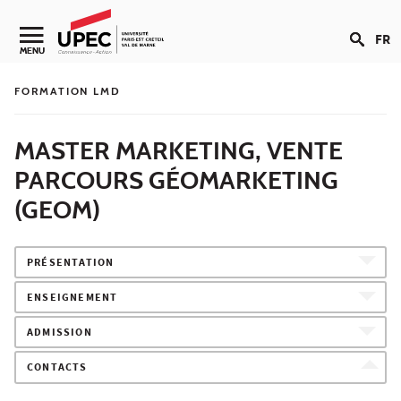
Aller au contenu
FR
Navigation secondaire
MENU
FORMATION LMD
MASTER MARKETING, VENTE
PARCOURS GÉOMARKETING
(GEOM)
PRÉSENTATION
ENSEIGNEMENT
ADMISSION
CONTACTS