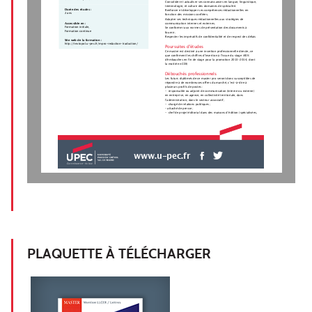
Consolider et actualiser ses connaissances en langue, linguistique,
terminologie, et culture des domaines de spécialité.
Durée des études :
Renforcer et développer ses compétences rédactionnelles en
2 ans
fonction des missions confiées.
Adapter ses techniques rédactionnelles aux stratégies de
communication internes et externes.
Accessible en :
Formation initiale,
Se conformer aux normes de présentation des documents à
Formation continue
fournir.
Respecter les impératifs de confidentialité et de respect des délais
Site web de la formation :
http://textopol.u-pec.fr/mpro-redaction-traduction/
Poursuites d'études
Ce master est destiné à une insertion professionnelle directe, ce
que confirment les chiffres d'insertion à l'issue du stage (40%
d'embauches en fin de stage pour la promotion 2013-2014, dont
la moitié en CDI)
Débouchés professionnels
Les futurs diplômés de ce master pro seront donc susceptibles de
répondre à de nombreuses offres du marché, c’est-à-dire à
plusieurs profils de postes :
-  responsable ou adjoint de communication (interne ou externe)
en entreprise, en agence, en collectivité territoriale, dans
l’administration, dans le secteur associatif ;
-  chargé de relations publiques ;
- attaché de presse ;
-  chef de projet éditorial dans des maisons d’édition (spécialisées,
www.u-pec.fr
PLAQUETTE À TÉLÉCHARGER