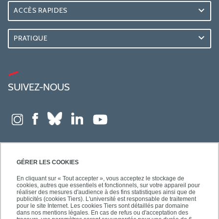
ACCÈS RAPIDES
PRATIQUE
SUIVEZ-NOUS
GÉRER LES COOKIES
En cliquant sur « Tout accepter », vous acceptez le stockage de
cookies, autres que essentiels et fonctionnels, sur votre appareil pour
réaliser des mesures d'audience à des fins statistiques ainsi que de
publicités (cookies Tiers). L'université est responsable de traitement
pour le site Internet. Les cookies Tiers sont détaillés par domaine
dans nos mentions légales. En cas de refus ou d'acceptation des