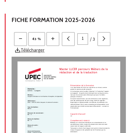
FICHE FORMATION 2025-2026
/
3
43 %
Télécharger
Master LLCER parcours Métiers de la
rédaction et de la traduction
Présentation de la formation
1) La valorisation de l’écrit (sur imprimé ou sur écran), comme
Domaine :
produit et comme activité raisonnée ;
Lettres - Langues
2) L'articulation entre les pôles "rédaction" et "traduction" (anglais
ou espagnol) – lesquels seront imbriqués tout au long du cursus,
Mention :
tant pour les connaissances théoriques que pour les tâches
Langues littératures et civilisations étrangères et régionales
pratiques d’écriture.
Ce master entend former, non des techniciens ni des ingénieurs,
mais des professionnels de haut niveau, dotés de capacités
UFR/Institut :
linguistiques et rédactionnelles, de réflexion, de méthode et de
UPEC - UFR de Lettres langues et sciences humaines
réactivité devant l’écrit, toutes compétences indispensables à une
organisation qui entend communiquer efficacement – y compris à
Type de diplôme :
l’international.
Master
Niveau(x) de recrutement :
Capacité d'accueil
Bac + 3
10
Niveau de diplôme :
Compétence(s) visée(s)
Bac + 5
Mobiliser ses ressources techniques, ses connaissances et sa
sensibilité pour traiter, traduire et produire des textes de toute
Niveau de sortie :
nature dans les langues maîtrisées.
Niveau 1
Transposer un texte d’une langue à une autre en tenant compte du
niveau d’exigence et de spécialité tant de l’émetteur que du
Lieu(x) de formation :
destinataire.
Créteil - Campus Centre