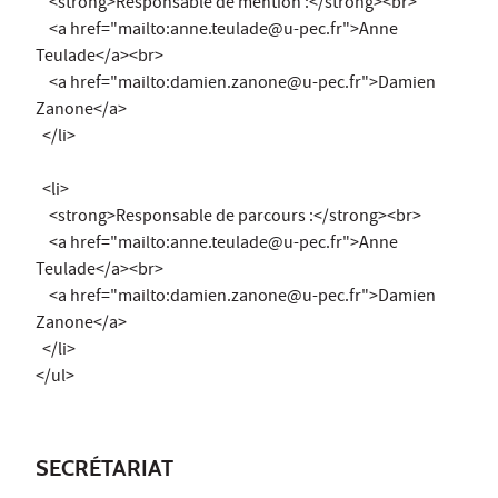
<strong>Responsable de mention :</strong><br>
<a href="mailto:anne.teulade@u-pec.fr">Anne
Teulade</a><br>
<a href="mailto:damien.zanone@u-pec.fr">Damien
Zanone</a>
</li>
<li>
<strong>Responsable de parcours :</strong><br>
<a href="mailto:anne.teulade@u-pec.fr">Anne
Teulade</a><br>
<a href="mailto:damien.zanone@u-pec.fr">Damien
Zanone</a>
</li>
</ul>
SECRÉTARIAT