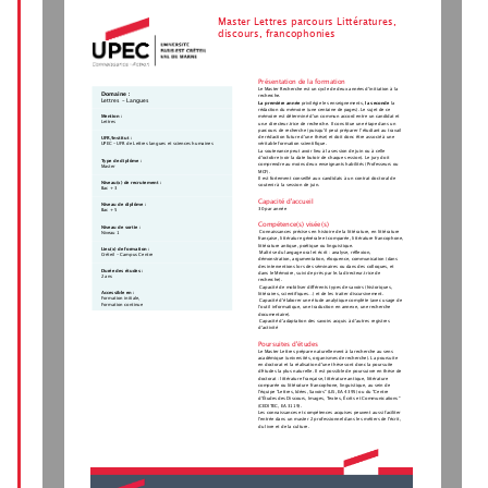
Master Lettres parcours Littératures,
discours, francophonies
Présentation de la formation
Le Master Recherche est un cycle de deux années d’initiation à la
Domaine :
recherche.
Lettres - Langues
La première année
 privilégie les enseignements, 
la seconde
 la
rédaction du mémoire (une centaine de pages). Le sujet de ce
Mention :
mémoire est déterminé d’un commun accord entre un candidat et
Lettres
un.e directeur.trice de recherche. Il constitue une étape dans un
parcours de recherche (puisqu’il peut préparer l’étudiant au travail
de rédaction future d’une thèse) et doit donc être associé à une
UFR/Institut :
UPEC - UFR de Lettres langues et sciences humaines
véritable formation scientifique.
La soutenance peut avoir lieu à la session de juin ou à celle
d’octobre (voir la date butoir de chaque session). Le jury doit
Type de diplôme :
comprendre au moins deux enseignants habilités (Professeurs ou
Master
MCF).
Il est fortement conseillé aux candidats à un contrat doctoral de
Niveau(x) de recrutement :
soutenir à la session de juin.
Bac + 3
Capacité d'accueil
Niveau de diplôme :
30 par année
Bac + 5
Compétence(s) visée(s)
Niveau de sortie :
 Connaissances précises en histoire de la littérature, en littérature
Niveau 1
française, littérature générale et comparée, littérature francophone,
littérature antique, poétique ou linguistique.
Lieu(x) de formation :
 Maîtrise du langage oral et écrit : analyse, réflexion,
Créteil - Campus Centre
démonstration, argumentation, éloquence, communication (dans
des interventions lors des séminaires ou dans des colloques, et
Durée des études :
dans le Mémoire, suivi de près par le.la directeur.trice de
2 ans
recherche).
 Capacité de mobiliser différents types de savoirs (historiques,
Accessible en :
littéraires, scientifiques...) et de les traiter discursivement.
Formation initiale,
 Capacité d’élaborer une étude analytique complète (avec usage de
Formation continue
l’outil informatique, une traduction en annexe, une recherche
documentaire).
 Capacité d’adaptation des savoirs acquis à d’autres registres
d’activité
Poursuites d'études
Le Master Lettres prépare naturellement à la recherche au sens
académique (universités, organismes de recherche). La poursuite
en doctorat et la réalisation d'une thèse sont donc la poursuite
d'études la plus naturelle. Il est possible de poursuivre en thèse de
doctorat : littérature française, littérature antique, littérature
comparée ou littérature francophone, linguistique, au sein de
l'équipe "Lettres, Idées, Savoirs" (LIS, EA 4395) ou du "Centre
d’Études des Discours, Images, Textes, Écrits et Communications"
(CEDITEC, EA 3119).
Les connaissances et compétences acquises peuvent aussi faciliter
l'entrée dans un master 2 professionnel dans les métiers de l'écrit,
du livre et de la culture.