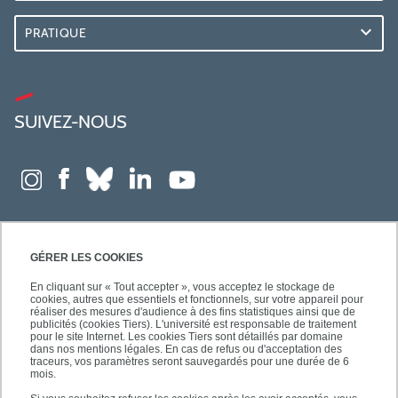
PRATIQUE
SUIVEZ-NOUS
GÉRER LES COOKIES
En cliquant sur « Tout accepter », vous acceptez le stockage de
cookies, autres que essentiels et fonctionnels, sur votre appareil pour
réaliser des mesures d'audience à des fins statistiques ainsi que de
publicités (cookies Tiers). L'université est responsable de traitement
pour le site Internet. Les cookies Tiers sont détaillés par domaine
dans nos mentions légales. En cas de refus ou d'acceptation des
traceurs, vos paramètres seront sauvegardés pour une durée de 6
mois.