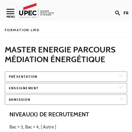
Aller au contenu
FR
Navigation secondaire
MENU
FORMATION LMD
MASTER ENERGIE PARCOURS
MÉDIATION ÉNERGÉTIQUE
PRÉSENTATION
ENSEIGNEMENT
ADMISSION
NIVEAU(X) DE RECRUTEMENT
Bac + 3, Bac + 4, [ Autre ]