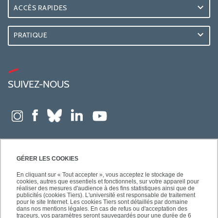
ACCÈS RAPIDES
PRATIQUE
SUIVEZ-NOUS
GÉRER LES COOKIES
En cliquant sur « Tout accepter », vous acceptez le stockage de
cookies, autres que essentiels et fonctionnels, sur votre appareil pour
réaliser des mesures d'audience à des fins statistiques ainsi que de
publicités (cookies Tiers). L'université est responsable de traitement
pour le site Internet. Les cookies Tiers sont détaillés par domaine
dans nos mentions légales. En cas de refus ou d'acceptation des
traceurs, vos paramètres seront sauvegardés pour une durée de 6