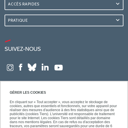
ACCÈS RAPIDES
PRATIQUE
SUIVEZ-NOUS
GÉRER LES COOKIES
En cliquant sur « Tout accepter », vous acceptez le stockage de
cookies, autres que essentiels et fonctionnels, sur votre appareil pour
réaliser des mesures d'audience à des fins statistiques ainsi que de
publicités (cookies Tiers). L'université est responsable de traitement
pour le site Internet. Les cookies Tiers sont détaillés par domaine
dans nos mentions légales. En cas de refus ou d'acceptation des
traceurs, vos paramètres seront sauvegardés pour une durée de 6