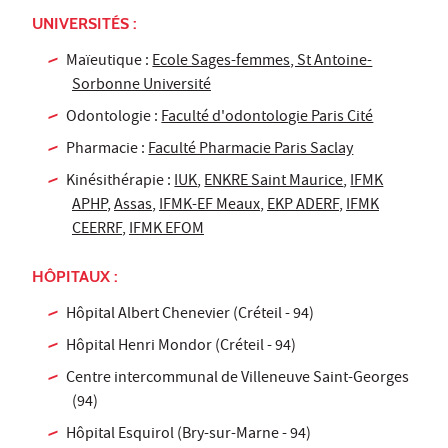
UNIVERSITÉS :
Maïeutique :
Ecole Sages-femmes, St Antoine-
Sorbonne Université
Odontologie :
Faculté d'odontologie Paris Cité
Pharmacie :
Faculté Pharmacie Paris Saclay
Kinésithérapie :
IUK
,
ENKRE Saint Maurice
,
IFMK
APHP
,
Assas
,
IFMK-EF Meaux
,
EKP ADERF
,
IFMK
CEERRF
,
IFMK EFOM
HÔPITAUX :
Hôpital Albert Chenevier (Créteil - 94)
Hôpital Henri Mondor (Créteil - 94)
Centre intercommunal de Villeneuve Saint-Georges
(94)
Hôpital Esquirol (Bry-sur-Marne - 94)