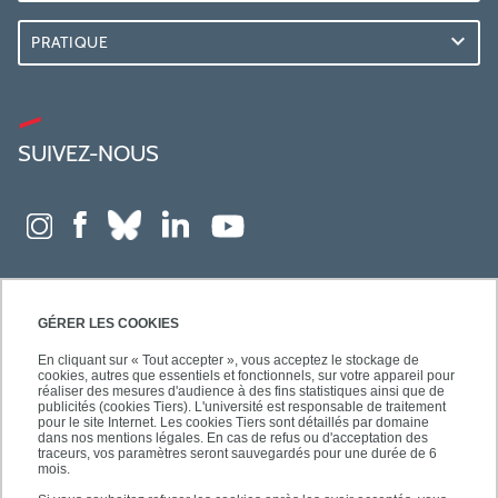
PRATIQUE
SUIVEZ-NOUS
GÉRER LES COOKIES
En cliquant sur « Tout accepter », vous acceptez le stockage de
cookies, autres que essentiels et fonctionnels, sur votre appareil pour
réaliser des mesures d'audience à des fins statistiques ainsi que de
publicités (cookies Tiers). L'université est responsable de traitement
pour le site Internet. Les cookies Tiers sont détaillés par domaine
dans nos mentions légales. En cas de refus ou d'acceptation des
traceurs, vos paramètres seront sauvegardés pour une durée de 6
mois.