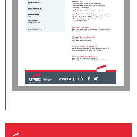
communication
Niveau de sortie :
- Utiliser les outils de la veille informationnelle
Niveau 2
- Contribuer à la définition d’une stratégie numérique
- Animer une communauté
Lieu(x) de formation :
- Organiser des événements
Créteil - Campus Centre
- Organiser et suivre les relations avec la presse
- Rédiger pour être lu (écriture journalistique)
Durée des études :
- Concevoir et mettre en forme les supports de communication
1 an
- Maîtriser les outils de la PAO et du webdesign
- Conduire et évaluer un projet de communication
- S'exprimer en anglais
Accessible en :
Formation continue,
Formation en alternance
Poursuites d'études
Site web de la formation :
La formation ne prévoit pas de poursuite d’études immédiate en
http://lpcom-upec.fr/
formation initiale classique.
Débouchés professionnels
Chargé.e de communication
Assistant.e de communication
Environnement de recherche
Les enseignants-chercheurs de l'UPEC intervenant dans la LP
appartiennent à l’équipe d’accueil 3119 (Ceditec).
Organisation de la formation
La formation est dispensée en alternance.
Elle est organisée en 4 unités d'enseignement : Institutions,
www.u-pec.fr