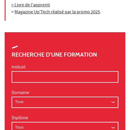
> Livre de l'apprenti
>
Magazine Up'Tech réalisé par la promo 2025
RECHERCHE D'UNE FORMATION
Intitulé
Domaine
Diplôme