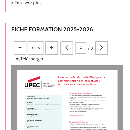
> En savoir plus
FICHE FORMATION 2025-2026
/
3
43 %
Télécharger
Licence professionnelle Chargé.e de
communication des collectivités
territoriales et des associations
Présentation de la formation
L’objectif de la licence professionnelle communication des
Domaine :
associations et des collectivités est de former des professionnels
Sciences humaines et sociales
capables de :
- collaborer à la conception d’une politique de communication et
suivre sa mise en oeuvre ;
Mention :
Métiers de la Communication : chargé de communication
- rédiger l’ensemble des supports de communication ;
- utiliser les outils du print et du web ;
- organiser les relations avec la presse et plus généralement
UFR/Institut :
contribuer au développement des relations publiques de
UPEC - UFR de Lettres langues et sciences humaines
l’association ou de la collectivité.
Type de diplôme :
Capacité d'accueil
Licence professionnelle
24
Niveau(x) de recrutement :
Bac + 2
Compétence(s) visée(s)
- Repérer et analyser les enjeux de la communication d'intérêt
général
Niveau de diplôme :
- Se situer dans un environnement institutionnel et /ou associatif
Bac + 3
- Réaliser un diagnostic de la communication, élaborer un plan de