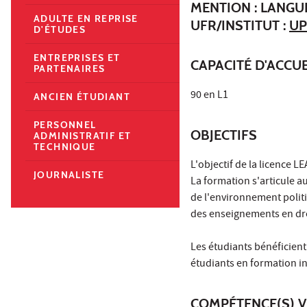
MENTION : LANGU
ADULTE EN REPRISE
UFR/INSTITUT :
UP
D'ÉTUDES
ENTREPRISES ET
CAPACITÉ D'ACCUE
PARTENAIRES
90 en L1
ANCIEN ÉTUDIANT
PERSONNEL
OBJECTIFS
ADMINISTRATIF ET
TECHNIQUE
L'objectif de la licence 
JOURNALISTE
La formation s'articule a
de l'environnement polit
des enseignements en droi
Les étudiants bénéficient
étudiants en formation in
COMPÉTENCE(S) V