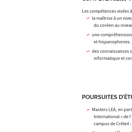
Les compétences visées à l
la maîtrise à un niv
du coréen au nivea
une compréhension f
et hispanophones.
des connaissances so
informatique et c
POURSUITES D'É
Masters LEA, en par
International » de 
campus de Créteil :