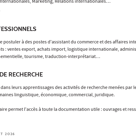
Internationales, Marketing, Relations internationales…
e
ESSIONNELS
 postuler à des postes d'assistant du commerce et des affaires int
s : ventes export, achats import, logistique internationale, admini
nementielle, tourisme, traduction-interprétariat…
DE RECHERCHE
 dans leurs apprentissages des activités de recherche menées par l
maines linguistique, économique, commercial, juridique.
aire permet l'accès à toute la documentation utile : ouvrages et res
ET 2026