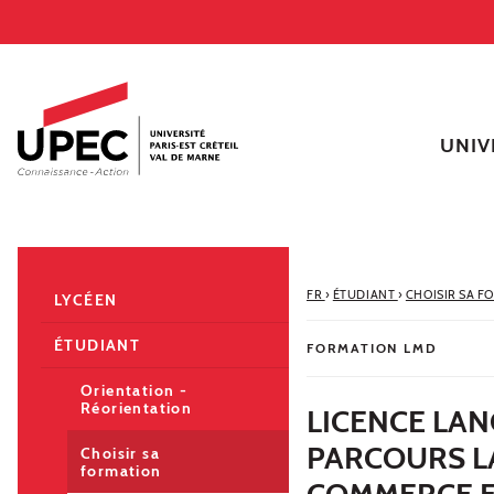
Aller au contenu
Navigation
Accès directs
Recherche
Navigation secondaire
UNIV
FR
›
ÉTUDIANT
›
CHOISIR SA F
LYCÉEN
ÉTUDIANT
FORMATION LMD
Orientation -
Réorientation
LICENCE LA
PARCOURS L
Choisir sa
formation
COMMERCE E