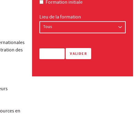
Formation initiale
Lieu de la formation
ernationales
stration des
eurs
sources en