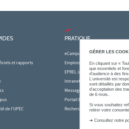
PIDES
PRATIQUE
GÉRER LES COOK
eCampus
ciels et rapports
Emplois du temps en ligne
En cliquant sur « To
que essentiels et fon
EPREL (cours en ligne)
d'audience à des fins 
L'université est resp
e
Intranet des personnels
sont détaillés par d
d'acceptation des tr
cs
Messagerie étudiante
de 6 mois.
mpus
Portail Bu Athéna
Si vous souhaitez re
ité de l'UPEC
Rechercher une formation
retirer votre consent
➜
Consultez notre po