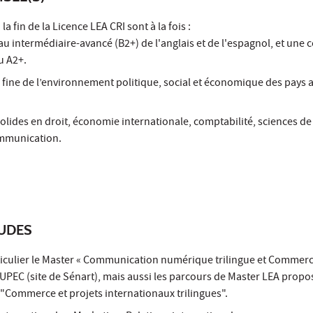
a fin de la Licence LEA CRI sont à la fois :
eau intermédiaire-avancé (B2+) de l'anglais et de l'espagnol, et une
u A2+.
ine de l’environnement politique, social et économique des pays
lides en droit, économie internationale, comptabilité, sciences de
ommunication.
TUDES
ticulier le Master « Communication numérique trilingue et Commer
l’UPEC (site de Sénart), mais aussi les parcours de Master LEA propos
 "Commerce et projets internationaux trilingues".