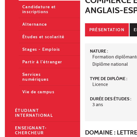
Candidature et
ANGLAIS-ES
inscriptions
Alternance
PRÉSENTATION
E
Études et scolarité
Stages - Emplois
NATURE :
Formation diplômant
Partir à l'étranger
Diplôme national
Services
TYPE DE DIPLÔME :
numériques
Licence
Vie de campus
DURÉE DES ÉTUDES :
3 ans
ÉTUDIANT
INTERNATIONAL
ENSEIGNANT-
DOMAINE : LETTR
CHERCHEUR