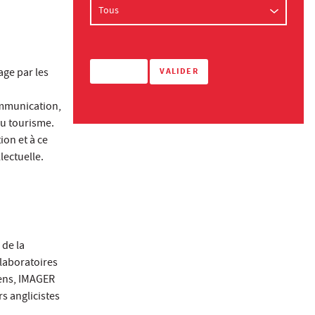
age par les
communication,
du tourisme.
ion et à ce
lectuelle.
 de la
 laboratoires
iens, IMAGER
s anglicistes