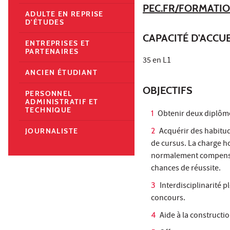
PEC.FR/FORMATI
ADULTE EN REPRISE
D'ÉTUDES
CAPACITÉ D'ACCUE
ENTREPRISES ET
PARTENAIRES
35 en L1
ANCIEN ÉTUDIANT
OBJECTIFS
PERSONNEL
ADMINISTRATIF ET
TECHNIQUE
Obtenir deux diplôme
Acquérir des habitud
JOURNALISTE
de cursus. La charge hor
normalement compensée
chances de réussite.
Interdisciplinarité p
concours.
Aide à la constructi