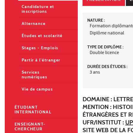
Candidature et
inscriptions
NATURE :
Alternance
Formation diplômant
Diplôme national
Études et scolarité
TYPE DE DIPLÔME :
Stages - Emplois
Double licence
Partir à l'étranger
DURÉE DES ÉTUDES :
3 ans
Services
numériques
Vie de campus
DOMAINE : LETTR
MENTION : HISTOI
ÉTUDIANT
INTERNATIONAL
ÉTRANGÈRES ET R
UFR/INSTITUT :
UP
ENSEIGNANT-
CHERCHEUR
SITE WEB DE LA 