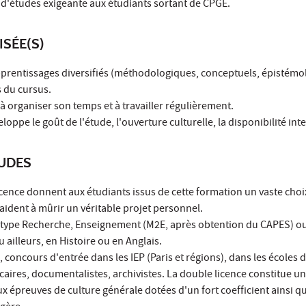
 d'études exigeante aux étudiants sortant de CPGE.
ISÉE(S)
apprentissages diversifiés (méthodologiques, conceptuels, épistémo
s du cursus.
é à organiser son temps et à travailler régulièrement.
loppe le goût de l'étude, l'ouverture culturelle, la disponibilité inte
TUDES
icence donnent aux étudiants issus de cette formation un vaste choi
 aident à mûrir un véritable projet personnel.
e type Recherche, Enseignement (M2E, après obtention du CAPES) o
 ailleurs, en Histoire ou en Anglais.
 concours d'entrée dans les IEP (Paris et régions), dans les écoles 
caires, documentalistes, archivistes. La double licence constitue u
ux épreuves de culture générale dotées d'un fort coefficient ainsi q