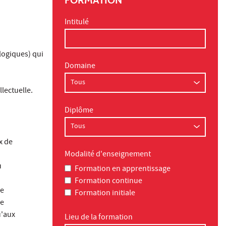
Intitulé
logiques) qui
Domaine
llectuelle.
Diplôme
x de
Modalité d'enseignement
u
Formation en apprentissage
Formation continue
de
Formation initiale
ne
u'aux
Lieu de la formation