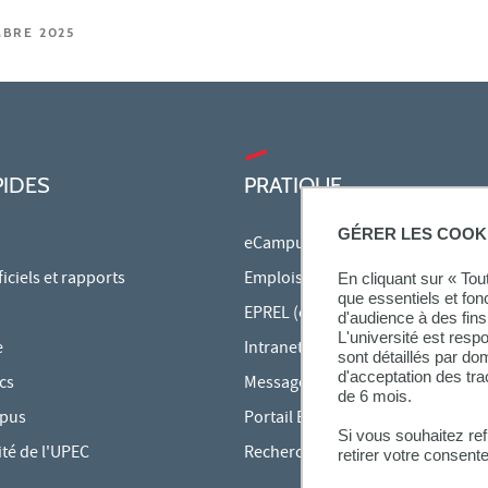
MBRE 2025
PIDES
PRATIQUE
GÉRER LES COOK
eCampus
ciels et rapports
Emplois du temps en ligne
En cliquant sur « To
que essentiels et fon
EPREL (cours en ligne)
d'audience à des fins 
L'université est resp
e
Intranet des personnels
sont détaillés par d
d'acceptation des tr
cs
Messagerie étudiante
de 6 mois.
mpus
Portail Bu Athéna
Si vous souhaitez re
ité de l'UPEC
Rechercher une formation
retirer votre consent