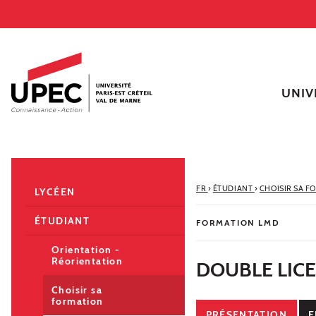
Aller au contenu
Navigation
Accès directs
Recherche
Navigation secondaire
UNIV
FR
›
ÉTUDIANT
›
CHOISIR SA F
LYCÉEN
ÉTUDIANT
FORMATION LMD
Orientation -
Réorientation
DOUBLE LICE
Choisir sa
formation
PRÉSENTATION
E