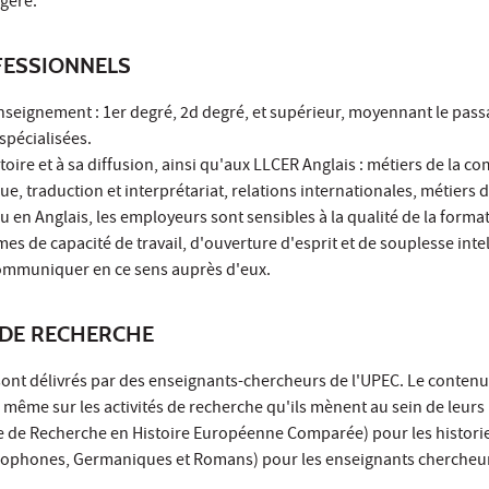
gère.
ESSIONNELS
enseignement : 1er degré, 2d degré, et supérieur, moyennant le pass
spécialisées.
istoire et à sa diffusion, ainsi qu'aux LLCER Anglais : métiers de la 
gue, traduction et interprétariat, relations internationales, métiers 
ou en Anglais, les employeurs sont sensibles à la qualité de la format
es de capacité de travail, d'ouverture d'esprit et de souplesse intel
 communiquer en ce sens auprès d'eux.
DE RECHERCHE
ont délivrés par des enseignants-chercheurs de l'UPEC. Le contenu
 même sur les activités de recherche qu'ils mènent au sein de leurs
re de Recherche en Histoire Européenne Comparée) pour les histor
lophones, Germaniques et Romans) pour les enseignants chercheur