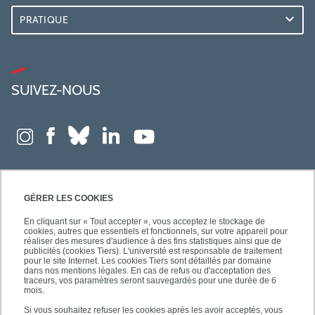
PRATIQUE
SUIVEZ-NOUS
GÉRER LES COOKIES
En cliquant sur « Tout accepter », vous acceptez le stockage de
cookies, autres que essentiels et fonctionnels, sur votre appareil pour
réaliser des mesures d'audience à des fins statistiques ainsi que de
publicités (cookies Tiers). L'université est responsable de traitement
pour le site Internet. Les cookies Tiers sont détaillés par domaine
dans nos mentions légales. En cas de refus ou d'acceptation des
traceurs, vos paramètres seront sauvegardés pour une durée de 6
mois.
Si vous souhaitez refuser les cookies après les avoir acceptés, vous