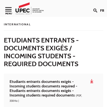
Aller au contenu
FR
Navigation secondaire
MENU
INTERNATIONAL
ETUDIANTS ENTRANTS -
DOCUMENTS EXIGÉS /
INCOMING STUDENTS -
REQUIRED DOCUMENTS
Etudiants entrants documents exigés -
Incoming students documents required -
Etudiants entrants documents exigés -
Incoming students required documents
(PDF,
338 Ko )