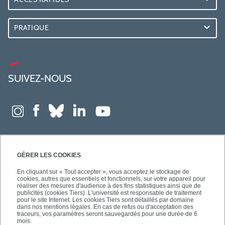
PRATIQUE
SUIVEZ-NOUS
GÉRER LES COOKIES
En cliquant sur « Tout accepter », vous acceptez le stockage de
cookies, autres que essentiels et fonctionnels, sur votre appareil pour
réaliser des mesures d'audience à des fins statistiques ainsi que de
publicités (cookies Tiers). L'université est responsable de traitement
pour le site Internet. Les cookies Tiers sont détaillés par domaine
dans nos mentions légales. En cas de refus ou d'acceptation des
traceurs, vos paramètres seront sauvegardés pour une durée de 6
mois.