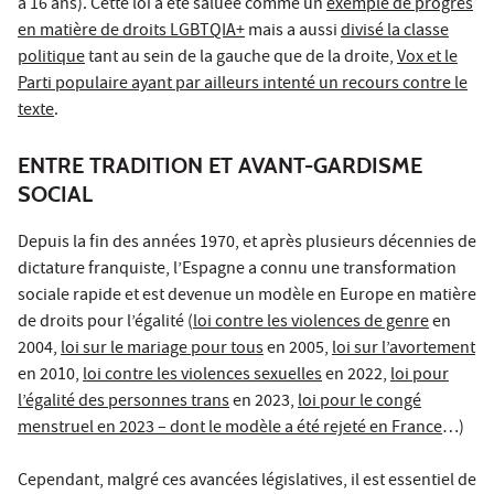
à 16 ans). Cette loi a été saluée comme un
exemple de progrès
en matière de droits LGBTQIA+
mais a aussi
divisé la classe
politique
tant au sein de la gauche que de la droite,
Vox et le
Parti populaire ayant par ailleurs intenté un recours contre le
texte
.
ENTRE TRADITION ET AVANT-GARDISME
SOCIAL
Depuis la fin des années 1970, et après plusieurs décennies de
dictature franquiste, l’Espagne a connu une transformation
sociale rapide et est devenue un modèle en Europe en matière
de droits pour l’égalité (
loi contre les violences de genre
en
2004,
loi sur le mariage pour tous
en 2005,
loi sur l’avortement
en 2010,
loi contre les violences sexuelles
en 2022,
loi pour
l’égalité des personnes trans
en 2023,
loi pour le congé
menstruel en 2023 – dont le modèle a été rejeté en France
…)
Cependant, malgré ces avancées législatives, il est essentiel de