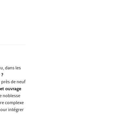
nu, dans les
 ?
 près de neuf
cet ouvrage
rge noblesse
ture complexe
pour intégrer