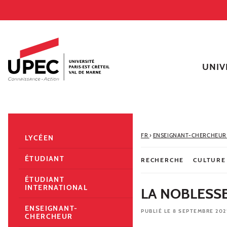
Aller au contenu
Navigation
Accès directs
Recherche
Navigation secondaire
UNIV
FR
›
ENSEIGNANT-CHERCHEU
LYCÉEN
ÉTUDIANT
RECHERCHE
CULTURE
ÉTUDIANT
INTERNATIONAL
LA NOBLESSE
ENSEIGNANT-
PUBLIÉ LE 8 SEPTEMBRE 202
CHERCHEUR