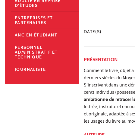
ADULTE EN REPRISE
D'ÉTUDES
ENTREPRISES ET
PARTENAIRES
DATE(S)
ANCIEN ÉTUDIANT
PERSONNEL
ADMINISTRATIF ET
TECHNIQUE
PRÉSENTATION
JOURNALISTE
Comment le livre, objet a 
derniers siècles du Moye
S’inscrivant dans une dé
cents individus (possesse
ambitionne de retracer l
lettrée, instruite et enco
et originale, adaptée à s
les usages du livre au mode
AUTEURE