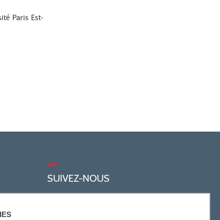
té Paris Est-
SUIVEZ-NOUS
IES