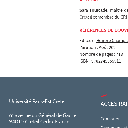
Sara Fourcade
,
maître de
Créteil et membre du CR
RÉFÉRENCES DE L'OU
Editeur :
Honoré Champi
Parution : Août 2021
Nombre de pages : 718
ISBN : 9782745355911
Université Paris-Est Créteil
ACCÈS RA
61 avenue du Général de Gaulle
Concours
94010 Créteil Cedex France