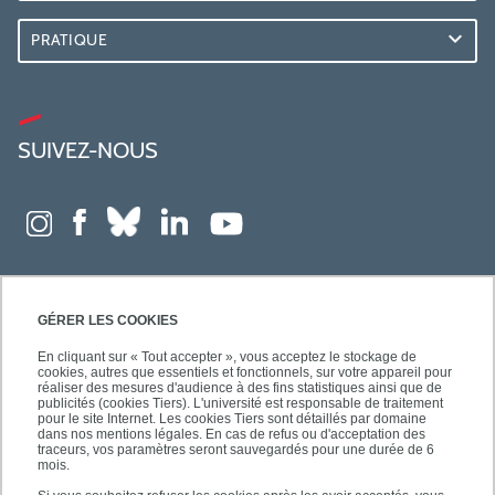
PRATIQUE
SUIVEZ-NOUS
GÉRER LES COOKIES
En cliquant sur « Tout accepter », vous acceptez le stockage de
cookies, autres que essentiels et fonctionnels, sur votre appareil pour
réaliser des mesures d'audience à des fins statistiques ainsi que de
publicités (cookies Tiers). L'université est responsable de traitement
pour le site Internet. Les cookies Tiers sont détaillés par domaine
dans nos mentions légales. En cas de refus ou d'acceptation des
traceurs, vos paramètres seront sauvegardés pour une durée de 6
mois.